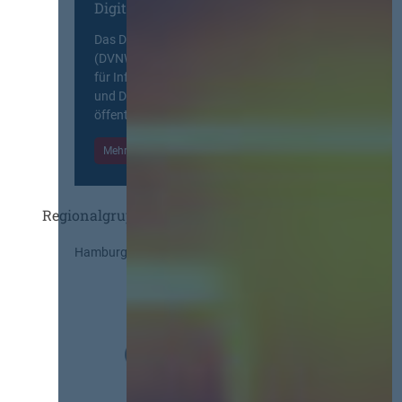
Digitalen Netzwerk
Das Deutsche Vergabenetzwerk
(DVNW) ist eine exklusive Plattform
für Information, Wissensaustausch
und Diskurs zwischen allen am
öffentlichen Markt beteiligten Kräften.
Mehr Informationen
Einloggen
Regionalgruppen
Hamburg