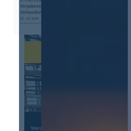
U. Paul
zu
Kommt eine EU-
Vergabeverordnung? Buy European, mehr
Verhandlung, mehr Steuerung
30. Juli 2026
Werden Sie Mitglied im