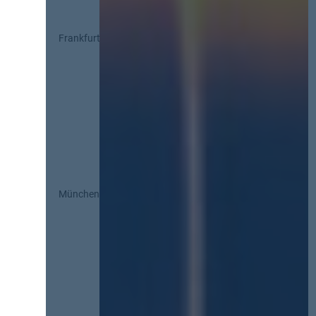
Frankfurt
München