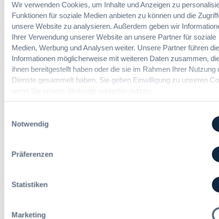
Wir verwenden Cookies, um Inhalte und Anzeigen zu personalisie
:
Funktionen für soziale Medien anbieten zu können und die Zugriff
Annett Hartwecker
K
unsere Website zu analysieren. Außerdem geben wir Information
o
Ihrer Verwendung unserer Website an unsere Partner für soziale
m
Medien, Werbung und Analysen weiter. Unsere Partner führen di
Das HVTG 2026: Vereinfachung der
m
Informationen möglicherweise mit weiteren Daten zusammen, die
Vergabe und Ausbau der Tariftreue in
t
ihnen bereitgestellt haben oder die sie im Rahmen Ihrer Nutzung 
Hessen
e
Dienste gesammelt haben. Sie geben Einwilligung zu unseren Co
i
wenn Sie unsere Webseite weiterhin nutzen.
n
:
Dr. Peter Braun
e
Einwilligungsauswahl
D
E
Notwendig
a
U
s
-
§ 97a GWB: Leichte Erleichterung für
H
V
Präferenzen
Gesamtvergaben
V
e
T
r
G
g
Statistiken
:
Dr. Jan T. Tenner, LL.M.
2
a
§
0
b
9
2
e
Marketing
7
6