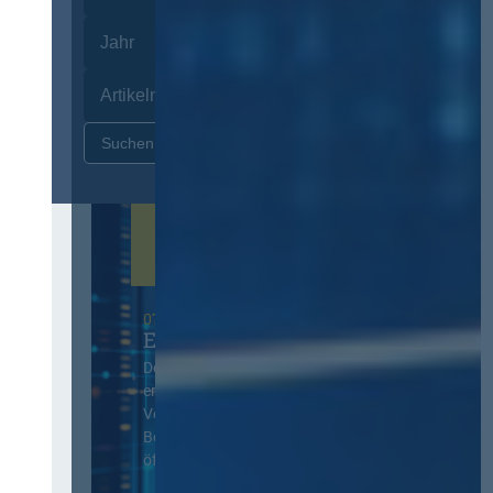
Zurücksetzen
07. Oktober 2026 in Berlin
EVB-IT Thementag
Der Thementag für die
ergänzenden
Vertragsbedingungen von IT-
Beschaffung in der
öffentlichen Verwaltung