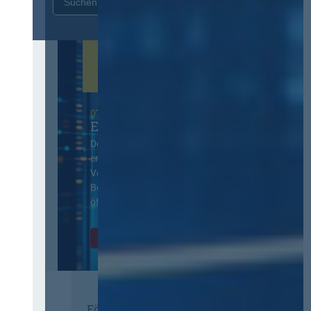
Zurücksetzen
07. Oktober 2026 in Berlin
EVB-IT Thementag
Der Thementag für die
ergänzenden
Vertragsbedingungen von IT-
Beschaffung in der
öffentlichen Verwaltung
Zur Tagung
Förderer