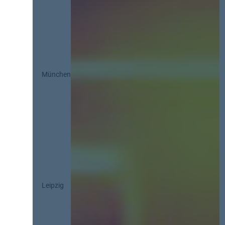
München
Leipzig