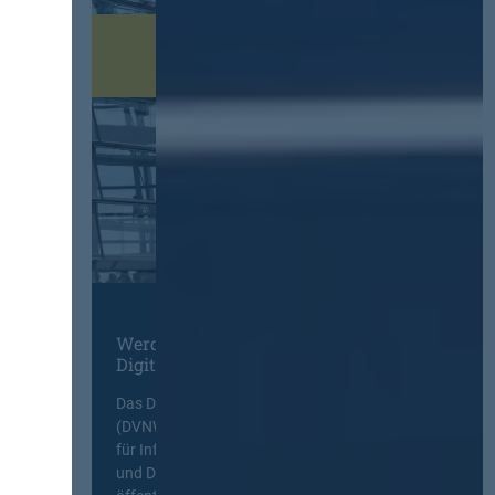
Werden Sie Mitglied im
Digitalen Netzwerk
Das Deutsche Vergabenetzwerk
(DVNW) ist eine exklusive Plattform
für Information, Wissensaustausch
und Diskurs zwischen allen am