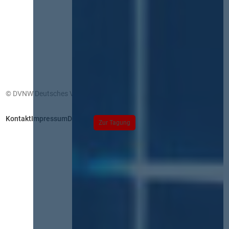
© DVNW Deutsches Vergabenetzwerk GmbH
Kontakt
Impressum
Datenschutz
Zur Tagung