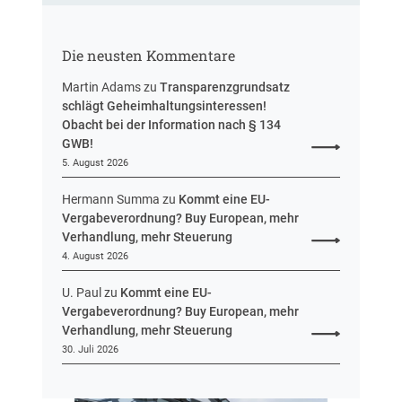
f
u
t
n
r
g
Die neusten Kommentare
e
u
Martin Adams
zu
Transparenzgrundsatz
e
schlägt Geheimhaltungsinteressen!
i
Obacht bei der Information nach § 134
n
GWB!
H
5. August 2026
e
s
Hermann Summa
zu
Kommt eine EU-
s
Vergabeverordnung? Buy European, mehr
e
Verhandlung, mehr Steuerung
n
4. August 2026
U. Paul
zu
Kommt eine EU-
Vergabeverordnung? Buy European, mehr
Verhandlung, mehr Steuerung
30. Juli 2026