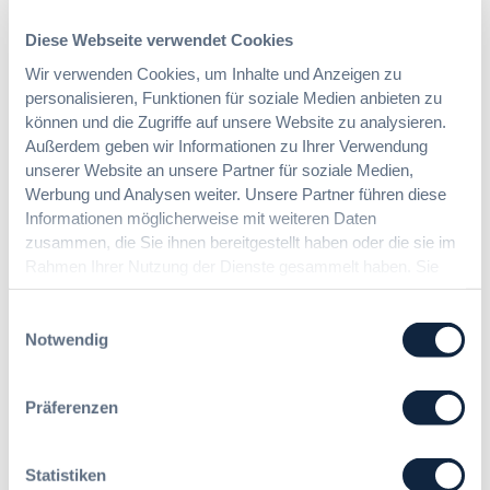
Gesamtvergaben
t
e
Diese Webseite verwendet Cookies
i
Wir verwenden Cookies, um Inhalte und Anzeigen zu
:
Dr. Jan T. Tenner, LL.M.
n
personalisieren, Funktionen für soziale Medien anbieten zu
§
e
können und die Zugriffe auf unsere Website zu analysieren.
9
E
Außerdem geben wir Informationen zu Ihrer Verwendung
7
U
unserer Website an unsere Partner für soziale Medien,
Das HVTG 2026: Vereinfachung der
a
-
Vergabe und Ausbau der Tariftreue in
G
Werbung und Analysen weiter. Unsere Partner führen diese
V
Hessen
W
Informationen möglicherweise mit weiteren Daten
e
B
zusammen, die Sie ihnen bereitgestellt haben oder die sie im
r
:
Rahmen Ihrer Nutzung der Dienste gesammelt haben. Sie
g
:
Dr. Peter Braun
L
geben Einwilligung zu unseren Cookies, wenn Sie unsere
a
D
e
b
Webseite weiterhin nutzen.
Einwilligungsauswahl
a
i
e
Notwendig
s
c
v
H
h
e
V
t
r
Präferenzen
T
e
o
G
E
r
2
r
d
Statistiken
0