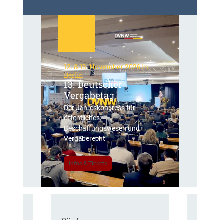
12. & 13. November 2026 in
Berlin
13. Deutscher
Vergabetag
Der Jahreskongress für
öffentliches
Beschaffungswesen und
Vergaberecht
Infos & Tickets