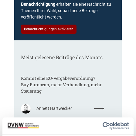
Benachrichtigung
erhalten sie eine Nachricht zu
Themen Ihrer Wahl, sobald neue Beiträge
veröffentlicht werden.
Benachrichtigungen aktivieren
Meist gelesene Beiträge des Monats
Kommt eine EU-Vergabeverordnung?
Buy European, mehr Verhandlung, mehr
Steuerung
:
Annett Hartwecker
K
o
m
§ 97a GWB: Leichte Erleichterung für
m