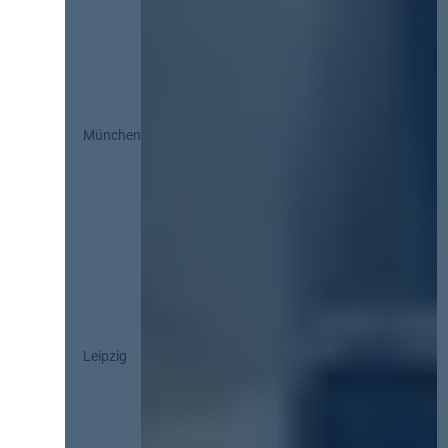
München
Leipzig