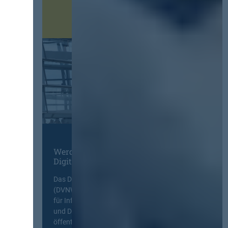
Werden Sie Mitglied im
Digitalen Netzwerk
Das Deutsche Vergabenetzwerk
(DVNW) ist eine exklusive Plattform
für Information, Wissensaustausch
und Diskurs zwischen allen am
öffentlichen Markt beteiligten Kräften.