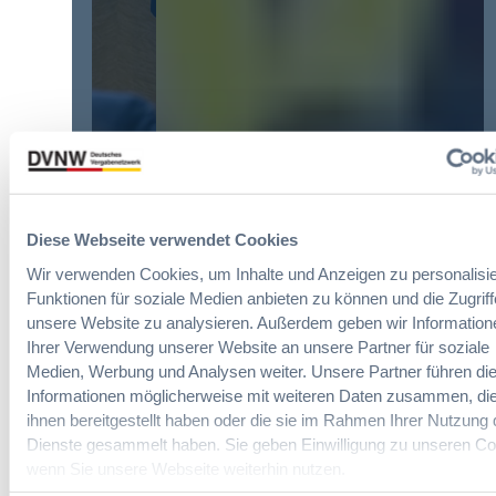
n
u
i
f
n
c
a
g
h
c
?
t
h
B
e
u
u
E
n
y
r
g
E
l
Die DVNW Akademie
d
u
e
e
r
i
Passgenaue Seminare für
r
Diese Webseite verwendet Cookies
o
c
Vergabepraktikerinnen und
V
p
Wir verwenden Cookies, um Inhalte und Anzeigen zu personalisie
h
Vergabepraktiker.
e
e
Funktionen für soziale Medien anbieten zu können und die Zugriff
t
r
a
unsere Website zu analysieren. Außerdem geben wir Information
Seminare entdecken
e
g
n
Ihrer Verwendung unserer Website an unsere Partner für soziale
r
a
,
Medien, Werbung und Analysen weiter. Unsere Partner führen di
u
b
m
Informationen möglicherweise mit weiteren Daten zusammen, die
n
e
e
g
ihnen bereitgestellt haben oder die sie im Rahmen Ihrer Nutzung 
u
Der DVNW Stellenmarkt
h
f
Dienste gesammelt haben. Sie geben Einwilligung zu unseren Co
n
r
ü
Ingenieur/-in Architektur / Bau
wenn Sie unsere Webseite weiterhin nutzen.
d
V
r
(m/w/d)
A