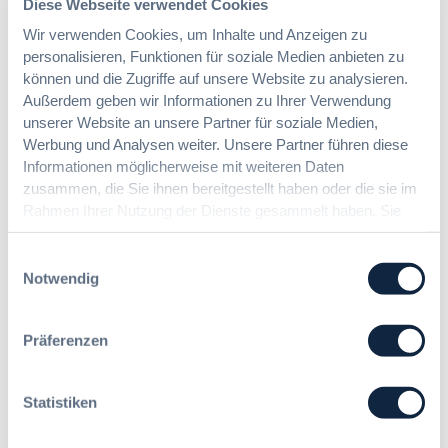
Diese Webseite verwendet Cookies
:
Dr. Jan T. Tenner, LL.M.
n
§
e
Wir verwenden Cookies, um Inhalte und Anzeigen zu
9
E
personalisieren, Funktionen für soziale Medien anbieten zu
7
U
können und die Zugriffe auf unsere Website zu analysieren.
Das HVTG 2026: Vereinfachung der
a
-
Außerdem geben wir Informationen zu Ihrer Verwendung
Vergabe und Ausbau der Tariftreue in
G
V
unserer Website an unsere Partner für soziale Medien,
Hessen
W
e
Werbung und Analysen weiter. Unsere Partner führen diese
B
r
Informationen möglicherweise mit weiteren Daten
:
g
zusammen, die Sie ihnen bereitgestellt haben oder die sie im
:
Dr. Peter Braun
L
a
Rahmen Ihrer Nutzung der Dienste gesammelt haben. Sie
D
e
b
geben Einwilligung zu unseren Cookies, wenn Sie unsere
a
i
e
s
Webseite weiterhin nutzen.
Einwilligungsauswahl
c
v
H
Notwendig
h
e
V
t
r
T
e
o
G
Präferenzen
E
r
2
r
d
0
l
n
2
Statistiken
e
u
6
i
n
:
c