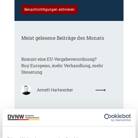
Benachrichtigungen aktivieren
Meist gelesene Beiträge des Monats
Kommt eine EU-Vergabeverordnung?
Buy European, mehr Verhandlung, mehr
Steuerung
:
Annett Hartwecker
K
o
m
§ 97a GWB: Leichte Erleichterung für
m
Gesamtvergaben
t
e
i