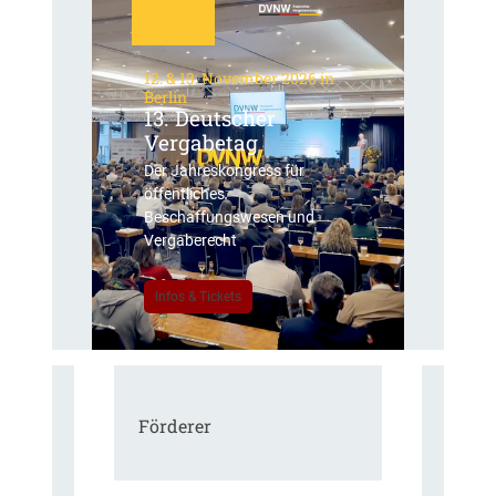
12. & 13. November 2026 in
Berlin
13. Deutscher
Vergabetag
Der Jahreskongress für
öffentliches
Beschaffungswesen und
Vergaberecht
Infos & Tickets
Förderer