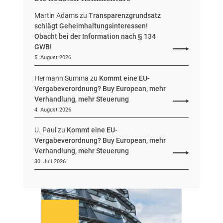
e
u
Martin Adams
zu
Transparenzgrundsatz
e
schlägt Geheimhaltungsinteressen!
i
Obacht bei der Information nach § 134
n
GWB!
H
5. August 2026
e
s
Hermann Summa
zu
Kommt eine EU-
s
Vergabeverordnung? Buy European, mehr
e
Verhandlung, mehr Steuerung
n
4. August 2026
U. Paul
zu
Kommt eine EU-
Vergabeverordnung? Buy European, mehr
Verhandlung, mehr Steuerung
30. Juli 2026