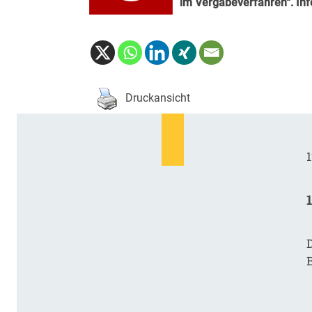
im Vergabeverfahren“.
In
Druckansicht
1
D