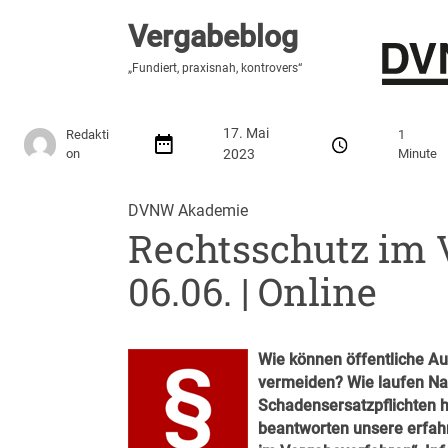
Vergabeblog
Vergabeblog
„Hier lesen Sie es zuerst“
„Fundiert, praxisnah, kontrovers“
Stellenmarkt
Autor:innen
Über den Vergabeblo
17. Mai
Redakti
1
on
2023
Minute
DVNW Akademie
Rechtsschutz im 
06.06. | Online
Wie können öffentliche A
vermeiden? Wie laufen N
Schadensersatzpflichten 
beantworten unsere erfah