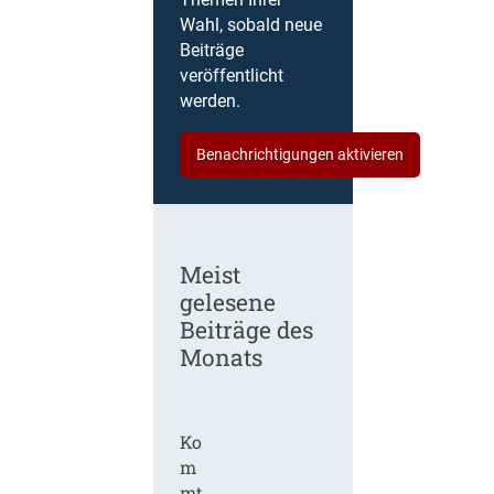
Themen Ihrer
Wahl, sobald neue
Beiträge
veröffentlicht
werden.
Benachrichtigungen aktivieren
Meist
gelesene
Beiträge des
Monats
Ko
m
mt