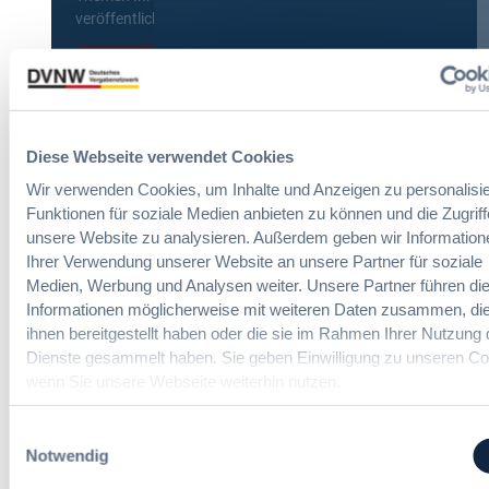
veröffentlicht werden.
Benachrichtigungen aktivieren
Diese Webseite verwendet Cookies
Meist gelesene Beiträge des Monats
Wir verwenden Cookies, um Inhalte und Anzeigen zu personalisie
Funktionen für soziale Medien anbieten zu können und die Zugriff
Kommt eine EU-Vergabeverordnung?
unsere Website zu analysieren. Außerdem geben wir Information
Buy European, mehr Verhandlung, mehr
Ihrer Verwendung unserer Website an unsere Partner für soziale
Steuerung
Medien, Werbung und Analysen weiter. Unsere Partner führen di
Informationen möglicherweise mit weiteren Daten zusammen, die
ihnen bereitgestellt haben oder die sie im Rahmen Ihrer Nutzung 
:
Annett Hartwecker
Dienste gesammelt haben. Sie geben Einwilligung zu unseren Co
K
wenn Sie unsere Webseite weiterhin nutzen.
o
m
Einwilligungsauswahl
Das HVTG 2026: Vereinfachung der
m
Notwendig
Vergabe und Ausbau der Tariftreue in
t
Hessen
e