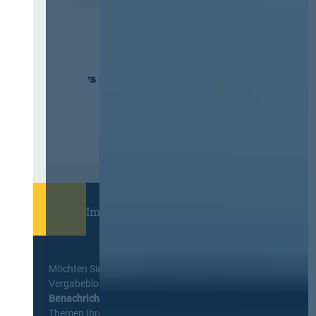
Immer informiert bleiben!
Möchten Sie keine Neuigkeiten aus dem
Vergabeblog verpassen? Per
E-Mail
Benachrichtigung
erhalten sie eine Nachricht zu
Themen Ihrer Wahl, sobald neue Beiträge