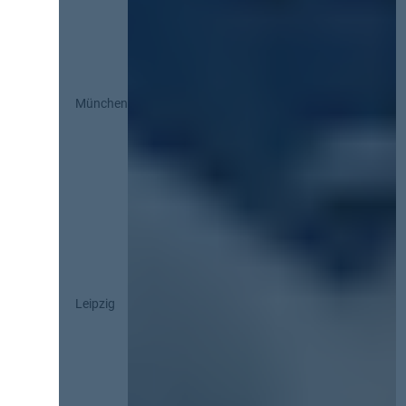
München
Leipzig