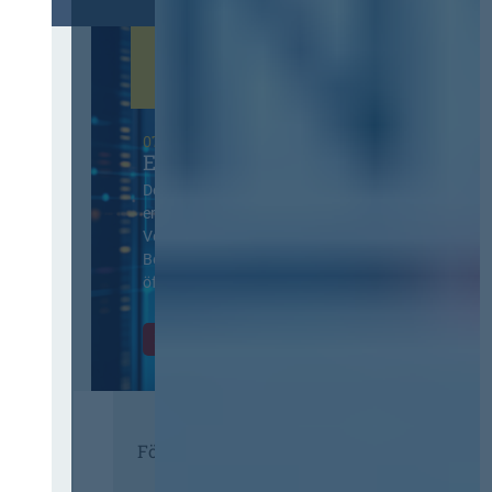
07. Oktober 2026 in Berlin
EVB-IT Thementag
Der Thementag für die
ergänzenden
Vertragsbedingungen von IT-
Beschaffung in der
öffentlichen Verwaltung
Zur Tagung
Förderer