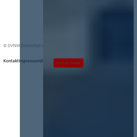
© DVNW Deutsches Vergabenetzwerk GmbH
Kontakt
Impressum
Datenschutz
Infos & Tickets