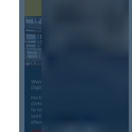
Werden Sie Mitglied im
Digitalen Netzwerk
Das Deutsche Vergabenetzwerk
(DVNW) ist eine exklusive Plattform
für Information, Wissensaustausch
und Diskurs zwischen allen am
öffentlichen Markt beteiligten Kräften.