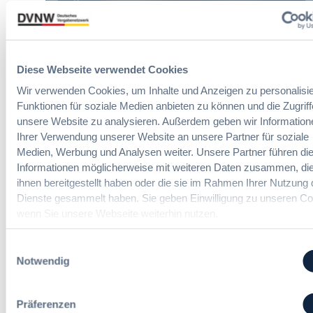
a
Passgenaue Seminare für
f
o
c
Vergabepraktikerinnen und
ü
p
h
Vergabepraktiker.
r
e
u
G
a
Seminare entdecken
n
e
n
Diese Webseite verwendet Cookies
g
s
,
Wir verwenden Cookies, um Inhalte und Anzeigen zu personalisie
d
a
m
Funktionen für soziale Medien anbieten zu können und die Zugriff
e
m
e
r
unsere Website zu analysieren. Außerdem geben wir Information
t
Der DVNW Stellenmarkt
h
V
Ihrer Verwendung unserer Website an unsere Partner für soziale
v
r
e
Ingenieur/-in Architektur / Bau
Medien, Werbung und Analysen weiter. Unsere Partner führen di
e
V
r
(m/w/d)
Informationen möglicherweise mit weiteren Daten zusammen, die
r
e
g
ihnen bereitgestellt haben oder die sie im Rahmen Ihrer Nutzung 
g
r
a
a
Dienste gesammelt haben. Sie geben Einwilligung zu unseren Co
h
b
b
wenn Sie unsere Webseite weiterhin nutzen.
a
e
e
Vergabemanager (m/w/d)
n
u
n
d
Einwilligungsauswahl
n
l
Notwendig
d
u
A
n
Referent*in Vergabe und
u
g
Präferenzen
Finanzmanagement
s