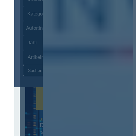
Autor:innen
Zurücksetzen
07. Oktober 2026 in Berlin
EVB-IT Thementag
Der Thementag für die