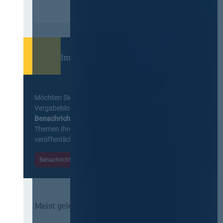
Immer informiert bleiben!
Möchten Sie keine Neuigkeiten aus dem
Vergabeblog verpassen? Per
E-Mail
Benachrichtigung
erhalten sie eine Nachricht zu
Themen Ihrer Wahl, sobald neue Beiträge
veröffentlicht werden.
Benachrichtigungen aktivieren
Meist gelesene Beiträge des Monats