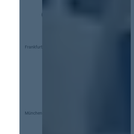
Frankfurt
München