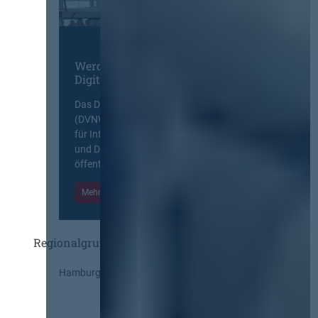
Werden Sie Mitglied im
Digitalen Netzwerk
Das Deutsche Vergabenetzwerk
(DVNW) ist eine exklusive Plattform
für Information, Wissensaustausch
und Diskurs zwischen allen am
öffentlichen Markt beteiligten Kräften.
Mehr Informationen
Einloggen
Regionalgruppen
Hamburg