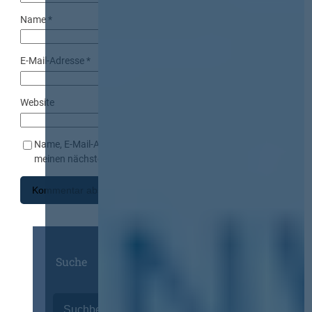
Name
*
E-Mail-Adresse
*
Website
Name, E-Mail-Adresse und Website in diesem Browser für
meinen nächsten Kommentar speichern.
Suche