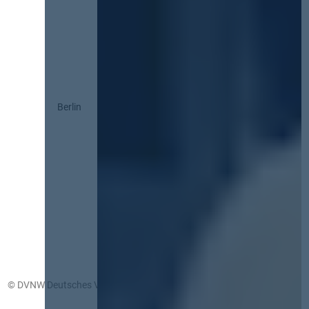
Berlin
© DVNW Deutsches Vergabenetzwerk GmbH