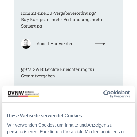
Kommt eine EU-Vergabeverordnung?
Buy European, mehr Verhandlung, mehr
Steuerung
:
Annett Hartwecker
K
o
m
§ 97a GWB: Leichte Erleichterung für
m
Gesamtvergaben
t
e
i
:
Dr. Jan T. Tenner, LL.M.
n
§
e
9
E
7
U
Diese Webseite verwendet Cookies
Das HVTG 2026: Vereinfachung der
a
-
Wir verwenden Cookies, um Inhalte und Anzeigen zu
Vergabe und Ausbau der Tariftreue in
G
V
personalisieren, Funktionen für soziale Medien anbieten zu
Hessen
W
e