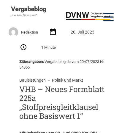
Vergabeblog
„Hier lesen Sie es zuerst“
20. Juli 2023
Redaktion
1 Minute
Zitierangaben:
Vergabeblog.de vom 20/07/2023 Nr.
54055
Bauleistungen
  –  
Politik und Markt
VHB – Neues Formblatt
225a
„Stoffpreisgleitklausel
ohne Basiswert 1“