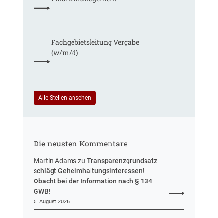
s
,
b
m
a
e
u
h
Fachgebiets­leitung Vergabe
d
r
(w/m/d)
e
S
r
t
T
e
a
u
r
Alle Stellen ansehen
e
i
r
f
u
t
n
r
g
Die neusten Kommentare
e
u
Martin Adams
zu
Transparenzgrundsatz
e
schlägt Geheimhaltungsinteressen!
i
Obacht bei der Information nach § 134
n
GWB!
H
5. August 2026
e
s