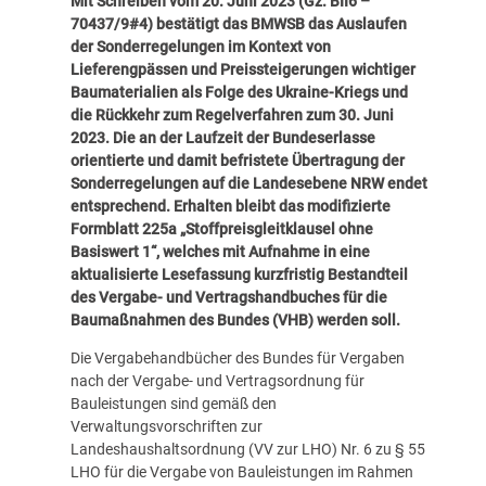
Mit Schreiben vom 20. Juni 2023 (Gz. BII6 –
70437/9#4) bestätigt das BMWSB das Auslaufen
der Sonderregelungen im Kontext von
Lieferengpässen und Preissteigerungen wichtiger
Baumaterialien als Folge des Ukraine-Kriegs und
die Rückkehr zum Regelverfahren zum 30. Juni
2023.
Die an der Laufzeit der Bundeserlasse
orientierte und damit befristete Übertragung der
Sonderregelungen auf die Landesebene NRW endet
entsprechend. Erhalten bleibt das modifizierte
Formblatt 225a „Stoffpreisgleitklausel ohne
Basiswert 1“, welches mit Aufnahme in eine
aktualisierte Lesefassung kurzfristig Bestandteil
des Vergabe- und Vertragshandbuches für die
Baumaßnahmen des Bundes (VHB) werden soll.
Die Vergabehandbücher des Bundes für Vergaben
nach der Vergabe- und Vertragsordnung für
Bauleistungen sind gemäß den
Verwaltungsvorschriften zur
Landeshaushaltsordnung (VV zur LHO) Nr. 6 zu § 55
LHO für die Vergabe von Bauleistungen im Rahmen