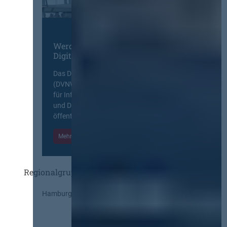
Werden Sie Mitglied im
Digitalen Netzwerk
Das Deutsche Vergabenetzwerk
(DVNW) ist eine exklusive Plattform
für Information, Wissensaustausch
und Diskurs zwischen allen am
öffentlichen Markt beteiligten Kräften.
Mehr Informationen
Einloggen
Regionalgruppen
Hamburg