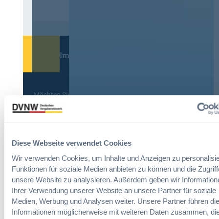
Immer informiert bleiben!
Möchten Sie keine Neuigkeiten aus dem
Vergabeblog verpassen? Per
E-Mail
Benachrichtigung
erhalten sie eine Nachricht zu
Themen Ihrer Wahl, sobald neue Beiträge
veröffentlicht werden.
Diese Webseite verwendet Cookies
Benachrichtigungen aktivieren
Wir verwenden Cookies, um Inhalte und Anzeigen zu personalisie
Funktionen für soziale Medien anbieten zu können und die Zugriff
unsere Website zu analysieren. Außerdem geben wir Information
Ihrer Verwendung unserer Website an unsere Partner für soziale
Meist gelesene Beiträge des Monats
Medien, Werbung und Analysen weiter. Unsere Partner führen di
Informationen möglicherweise mit weiteren Daten zusammen, die