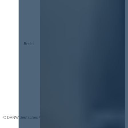
Berlin
© DVNW Deutsches Vergabenetzwerk GmbH