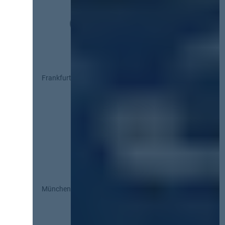
Frankfurt
München