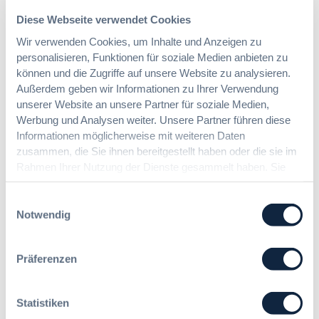
e
Diese Webseite verwendet Cookies
i
:
Dr. Jan T. Tenner, LL.M.
Wir verwenden Cookies, um Inhalte und Anzeigen zu
n
§
e
personalisieren, Funktionen für soziale Medien anbieten zu
9
E
können und die Zugriffe auf unsere Website zu analysieren.
7
U
Außerdem geben wir Informationen zu Ihrer Verwendung
Das HVTG 2026: Vereinfachung der
a
-
unserer Website an unsere Partner für soziale Medien,
Vergabe und Ausbau der Tariftreue in
G
V
Werbung und Analysen weiter. Unsere Partner führen diese
Hessen
W
e
Informationen möglicherweise mit weiteren Daten
B
r
zusammen, die Sie ihnen bereitgestellt haben oder die sie im
:
g
Rahmen Ihrer Nutzung der Dienste gesammelt haben. Sie
:
Dr. Peter Braun
L
a
geben Einwilligung zu unseren Cookies, wenn Sie unsere
D
e
b
Webseite weiterhin nutzen.
a
Einwilligungsauswahl
i
e
s
Notwendig
c
v
H
h
e
V
t
r
Präferenzen
T
e
o
G
E
r
2
r
d
Statistiken
0
l
n
2