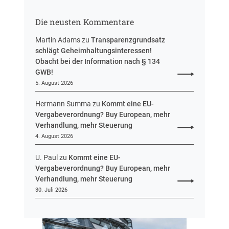
t
n
r
g
Die neusten Kommentare
e
u
Martin Adams
zu
Transparenzgrundsatz
e
schlägt Geheimhaltungsinteressen!
i
Obacht bei der Information nach § 134
n
GWB!
H
5. August 2026
e
s
Hermann Summa
zu
Kommt eine EU-
s
Vergabeverordnung? Buy European, mehr
e
Verhandlung, mehr Steuerung
n
4. August 2026
U. Paul
zu
Kommt eine EU-
Vergabeverordnung? Buy European, mehr
Verhandlung, mehr Steuerung
30. Juli 2026