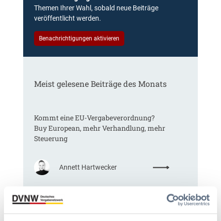
Themen Ihrer Wahl, sobald neue Beiträge
veröffentlicht werden.
Benachrichtigungen aktivieren
Meist gelesene Beiträge des Monats
Kommt eine EU-Vergabeverordnung?
Buy European, mehr Verhandlung, mehr
Steuerung
:
Annett Hartwecker
K
o
m
§ 97a GWB: Leichte Erleichterung für
m
Gesamtvergaben
t