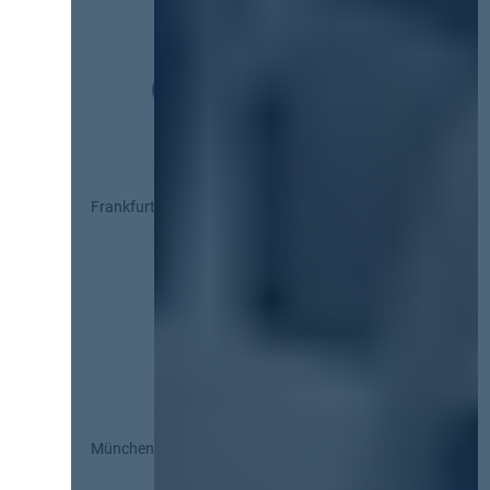
Frankfurt
München