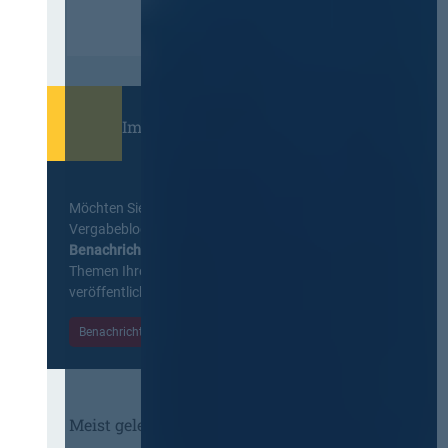
Immer informiert bleiben!
Möchten Sie keine Neuigkeiten aus dem
Vergabeblog verpassen? Per
E-Mail
Benachrichtigung
erhalten sie eine Nachricht zu
Themen Ihrer Wahl, sobald neue Beiträge
veröffentlicht werden.
Benachrichtigungen aktivieren
Meist gelesene Beiträge des Monats