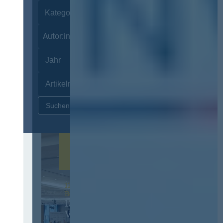
Autor:innen
Zurücksetzen
12. & 13. November 2026 in
Berlin
13. Deutscher
Vergabetag