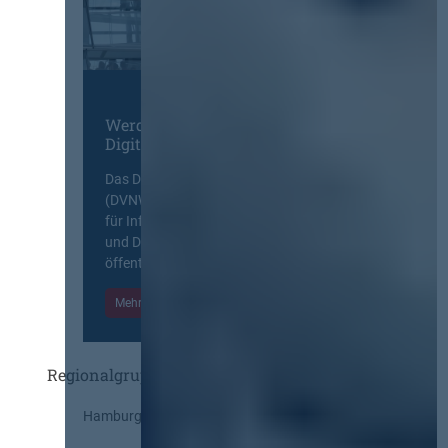
Werden Sie Mitglied im
Digitalen Netzwerk
Das Deutsche Vergabenetzwerk
(DVNW) ist eine exklusive Plattform
für Information, Wissensaustausch
und Diskurs zwischen allen am
öffentlichen Markt beteiligten Kräften.
Mehr Informationen
Einloggen
Regionalgruppen
Hamburg