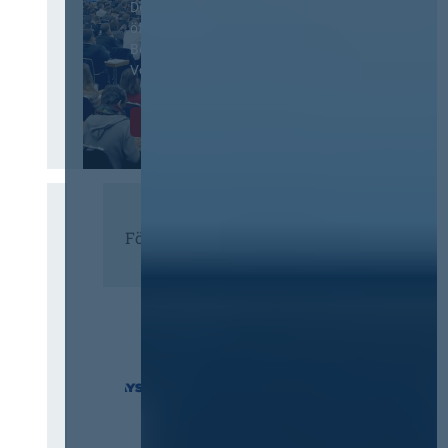
Der Jahreskongress für
öffentliches
Beschaffungswesen und
Vergaberecht
Infos & Tickets
Förderer