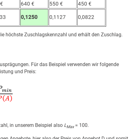
 €
640 €
550 €
450 €
233
0,1250
0,1127
0,0822
die höchste Zuschlagskennzahl und erhält den Zuschlag.
Ausprägungen. Für das Beispiel verwenden wir folgende
istung und Preis:
ahl, in unserem Beispiel also
L
= 100.
Max
higen Angebote, hier also der Preis von Angebot D und somit