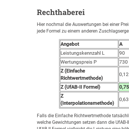
Rechthaberei
Hier nochmal die Auswertungen bei einer Pre
jede Formel zu einem anderen Zuschlagserge
Angebot
A
Leistungskennzahl L
90
Wertungspreis P
730
Z (Einfache
0,1
Richtwertmethode)
Z (UfAB-II Formel)
0,7
Z
0,6
(Interpolationsmethode)
Falls die Einfache Richtwertmethode tatsäch
welche Gewichtungen setzen dann die UfAB-II