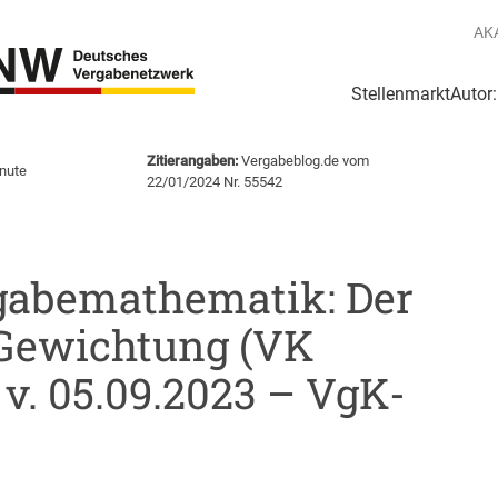
AK
Stellenmarkt
Autor
g
Login Netzwerk
Zitierangaben:
Vergabeblog.de vom
nute
22/01/2024 Nr. 55542
gabemathematik: Der
-Gewichtung (VK
 v. 05.09.2023 – VgK-