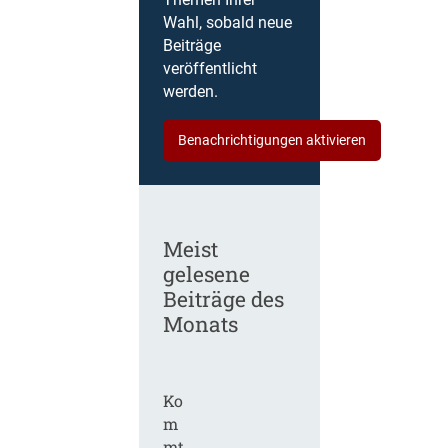
Themen Ihrer
Wahl, sobald neue
Beiträge
veröffentlicht
werden.
Benachrichtigungen aktivieren
Meist
gelesene
Beiträge des
Monats
Ko
m
mt