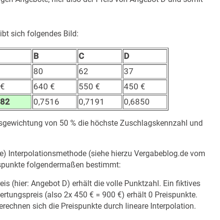
bt sich folgendes Bild:
B
C
D
80
62
37
 €
640 €
550 €
450 €
582
0,7516
0,7191
0,6850
reisgewichtung von 50 % die höchste Zuschlagskennzahl und
ge) Interpolationsmethode (siehe hierzu
Vergabeblog.de vom
eispunkte folgendermaßen bestimmt:
 (hier: Angebot D) erhält die volle Punktzahl. Ein fiktives
rtungspreis (also 2x 450 € = 900 €) erhält 0 Preispunkte.
erechnen sich die Preispunkte durch lineare Interpolation.