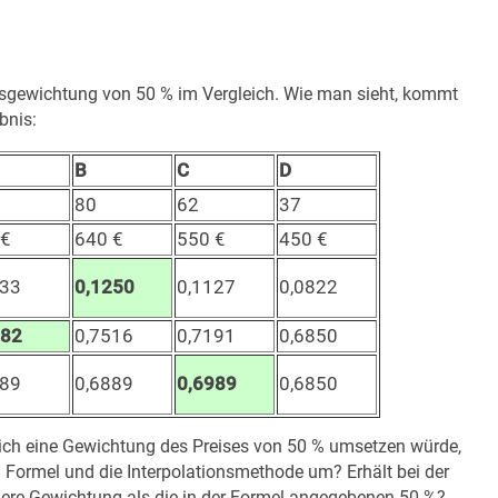
isgewichtung von 50 % im Vergleich. Wie man sieht, kommt
bnis:
B
C
D
80
62
37
 €
640 €
550 €
450 €
233
0,1250
0,1127
0,0822
582
0,7516
0,7191
0,6850
389
0,6889
0,6989
0,6850
lich eine Gewichtung des Preises von 50 % umsetzen würde,
 Formel und die Interpolationsmethode um? Erhält bei der