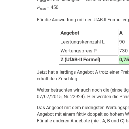
min
P
= 450.
min
Für die Auswertung mit der UfAB-II Formel ergi
Angebot
A
Leistungskennzahl L
90
Wertungspreis P
730
Z (UfAB-II Formel)
0,7
Jetzt hat allerdings Angebot A trotz einer P
erhält den Zuschlag.
Weiter betrachten wir auch noch die (einseiti
07/07/2015, Nr. 22924
). Hier werden die Pr
Das Angebot mit dem niedrigsten Wertungspreis
Angebot mit einem fiktiv doppelt so hohem We
Für alle anderen Angebote (hier: A, B und C) b