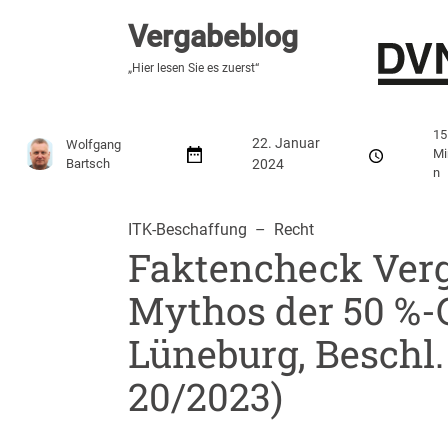
Vergabeblog
Vergabeblog
„Hier lesen Sie es zuerst“
„Hier lesen Sie es zuerst“
Stellenmarkt
Autor:innen
Über den Vergabeblo
15
22. Januar
Wolfgang
Mi
Bartsch
2024
n
ITK-Beschaffung
  –  
Recht
Faktencheck Ver
Mythos der 50 %
Lüneburg, Beschl.
20/2023)