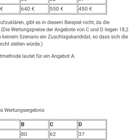
 €
640 €
550 €
450 €
fzuklären, gibt es in diesem Beispiel nicht, da die
. (Die Wertungspreise der Angebote von C und D liegen 18,2
n keinem Szenario ein Zuschlagskandidat, so dass sich die
icht stellen würde.)
tmethode lautet für ein Angebot A:
es Wertungsergebnis:
B
C
D
80
62
37