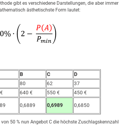
thode gibt es verschiedene Darstellungen, die aber immer
thematisch ästhetischste Form lautet:
B
C
D
80
62
37
 €
640 €
550 €
450 €
389
0,6889
0,6989
0,6850
ung von 50 % nun Angebot C die höchste Zuschlagskennzahl