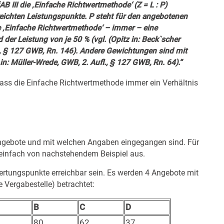
B III die ‚Einfache Richtwertmethode‘ (Z = L : P)
erreichten Leistungspunkte. P steht für den angebotenen
ie ‚Einfache Richtwertmethode‘ – immer – eine
der Leistung von je 50 % (vgl. (Opitz in: Beck`scher
., § 127 GWB, Rn. 146). Andere Gewichtungen sind mit
n: Müller-Wrede, GWB, 2. Aufl., § 127 GWB, Rn. 64).“
dass die Einfache Richtwertmethode immer ein Verhältnis
 Angebote und mit welchen Angaben eingegangen sind. Für
einfach von nachstehendem Beispiel aus.
ertungspunkte erreichbar sein. Es werden 4 Angebote mit
Vergabestelle) betrachtet:
B
C
D
80
62
37