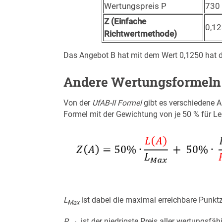
Wertungspreis P
730
Z (Einfache
0,1
Richtwertmethode)
Das Angebot B hat mit dem Wert 0,1250 hat 
Andere Wertungsformeln
Von der
UfAB-II Formel
gibt es verschiedene 
Formel mit der Gewichtung von je 50 % für Le
L
ist dabei die maximal erreichbare Punktz
Max
P
ist der niedrigste Preis aller wertungsfä