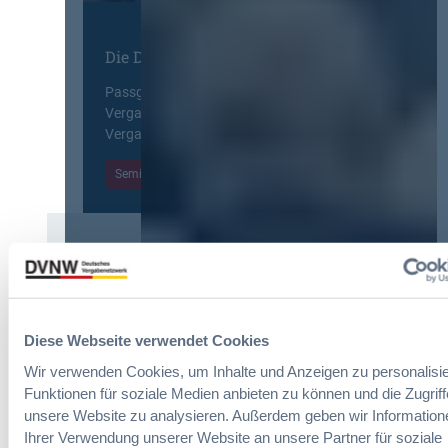
E
n
y
r
g
E
l
Die DVNW Akademie
d
u
e
e
r
i
Passgenaue Seminare für
r
o
c
Vergabepraktikerinnen und
V
p
h
Vergabepraktiker.
e
e
t
r
a
Seminare entdecken
e
g
n
r
a
,
u
b
m
n
e
e
g
u
Der DVNW Stellenmarkt
h
f
n
r
ü
Ingenieur/-in Architektur / Bau
d
V
r
(m/w/d)
A
e
Diese Webseite verwendet Cookies
G
u
r
e
s
Wir verwenden Cookies, um Inhalte und Anzeigen zu personalisie
h
s
b
Funktionen für soziale Medien anbieten zu können und die Zugriff
a
a
a
Vergabemanager (m/w/d)
unsere Website zu analysieren. Außerdem geben wir Information
n
m
u
Ihrer Verwendung unserer Website an unsere Partner für soziale
d