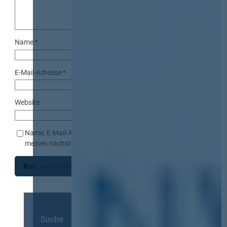
Name
*
E-Mail-Adresse
*
Website
Name, E-Mail-Adresse und Website in diesem Browser für
meinen nächsten Kommentar speichern.
Suche