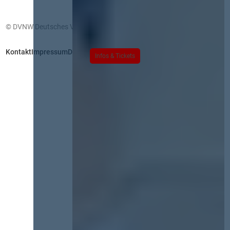
© DVNW Deutsches Vergabenetzwerk GmbH
Kontakt
Impressum
Datenschutz
Infos & Tickets