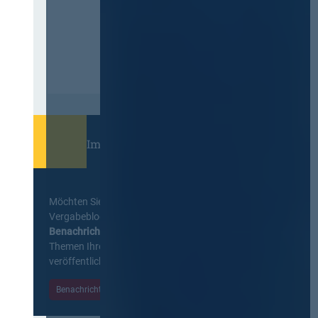
Immer informiert bleiben!
Möchten Sie keine Neuigkeiten aus dem
Vergabeblog verpassen? Per
E-Mail
Benachrichtigung
erhalten sie eine Nachricht zu
Themen Ihrer Wahl, sobald neue Beiträge
veröffentlicht werden.
Benachrichtigungen aktivieren