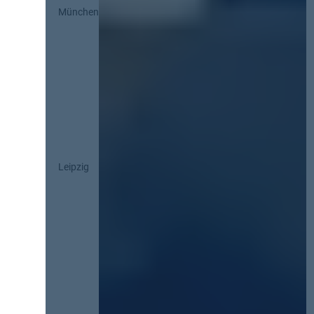
München
Leipzig