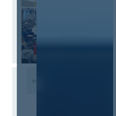
Berlin
13. Deutscher
Vergabetag
Der Jahreskongress für
öffentliches
Beschaffungswesen und
Vergaberecht
Infos & Tickets
Förderer