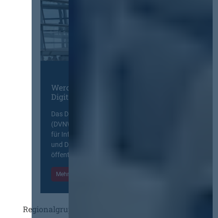
Werden Sie Mitglied im
Digitalen Netzwerk
Das Deutsche Vergabenetzwerk
(DVNW) ist eine exklusive Plattform
für Information, Wissensaustausch
und Diskurs zwischen allen am
öffentlichen Markt beteiligten Kräften.
Mehr Informationen
Einloggen
Regionalgruppen