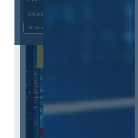
Zurücksetzen
07. Oktober 2026 in Berlin
EVB-IT Thementag
Der Thementag für die
ergänzenden
Vertragsbedingungen von IT-
Beschaffung in der
öffentlichen Verwaltung
Zur Tagung