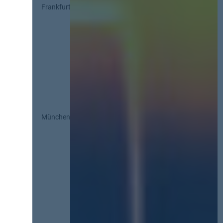
Frankfurt
München