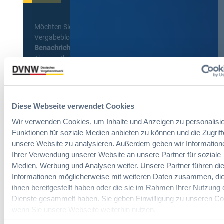
Möchten Sie keine Neuigkeiten aus dem
Vergabeblog verpassen? Per
E-Mail
Benachrichtigung
erhalten sie eine Nachricht zu
Themen Ihrer Wahl, sobald neue Beiträge
veröffentlicht werden.
Benachrichtigungen aktivieren
Diese Webseite verwendet Cookies
Wir verwenden Cookies, um Inhalte und Anzeigen zu personalisie
Funktionen für soziale Medien anbieten zu können und die Zugriff
Meist gelesene Beiträge des Monats
unsere Website zu analysieren. Außerdem geben wir Information
Ihrer Verwendung unserer Website an unsere Partner für soziale
Medien, Werbung und Analysen weiter. Unsere Partner führen di
Kommt eine EU-Vergabeverordnung?
Informationen möglicherweise mit weiteren Daten zusammen, die
Buy European, mehr Verhandlung, mehr
ihnen bereitgestellt haben oder die sie im Rahmen Ihrer Nutzung 
Steuerung
Dienste gesammelt haben. Sie geben Einwilligung zu unseren Co
wenn Sie unsere Webseite weiterhin nutzen.
:
Annett Hartwecker