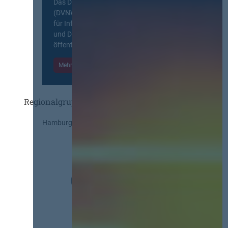
Das Deutsche Vergabenetzwerk
(DVNW) ist eine exklusive Plattform
für Information, Wissensaustausch
und Diskurs zwischen allen am
öffentlichen Markt beteiligten Kräften.
Mehr Informationen
Einloggen
Regionalgruppen
Hamburg