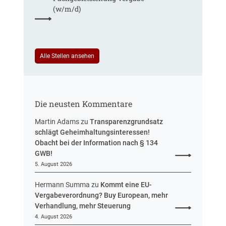
n
t
r
(w/m/d)
r
S
e
t
u
e
e
u
i
Alle Stellen ansehen
e
n
r
H
u
e
n
s
g
Die neusten Kommentare
s
e
Martin Adams
zu
Transparenzgrundsatz
n
schlägt Geheimhaltungsinteressen!
Obacht bei der Information nach § 134
GWB!
5. August 2026
Hermann Summa
zu
Kommt eine EU-
Vergabeverordnung? Buy European, mehr
Verhandlung, mehr Steuerung
4. August 2026