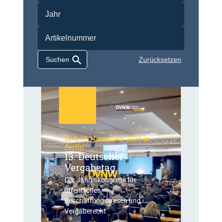
Zurücksetzen
12. & 13. November 2026 in
Berlin
13. Deutscher
Vergabetag
Der Jahreskongress für
öffentliches
Beschaffungswesen und
Vergaberecht