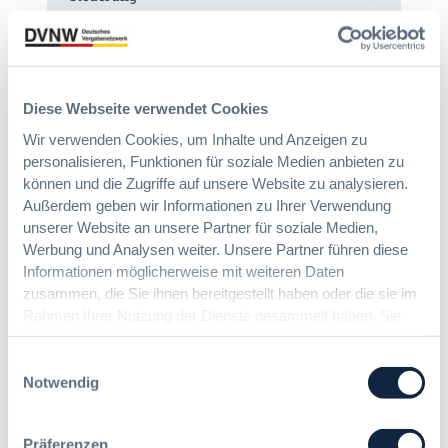
:
Annett Hartwecker
K
o
Diese Webseite verwendet Cookies
m
Das HVTG 2026: Vereinfachung der
m
Wir verwenden Cookies, um Inhalte und Anzeigen zu
Vergabe und Ausbau der Tariftreue in
t
personalisieren, Funktionen für soziale Medien anbieten zu
Hessen
e
können und die Zugriffe auf unsere Website zu analysieren.
i
Außerdem geben wir Informationen zu Ihrer Verwendung
n
unserer Website an unsere Partner für soziale Medien,
:
Dr. Peter Braun
e
Werbung und Analysen weiter. Unsere Partner führen diese
D
E
Informationen möglicherweise mit weiteren Daten
a
U
zusammen, die Sie ihnen bereitgestellt haben oder die sie im
s
-
Rahmen Ihrer Nutzung der Dienste gesammelt haben. Sie
§ 97a GWB: Leichte Erleichterung für
H
V
geben Einwilligung zu unseren Cookies, wenn Sie unsere
Gesamtvergaben
V
e
Webseite weiterhin nutzen.
Einwilligungsauswahl
T
r
Notwendig
G
g
:
Dr. Jan T. Tenner, LL.M.
2
a
§
0
b
9
Präferenzen
2