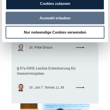
:
Annett Hartwecker
Cookies zulassen
K
o
m
Auswahl erlauben
Das HVTG 2026: Vereinfachung der
m
Vergabe und Ausbau der Tariftreue in
t
Nur notwendige Cookies verwenden
Hessen
e
i
n
:
Dr. Peter Braun
e
D
E
a
U
s
-
§ 97a GWB: Leichte Erleichterung für
H
V
Gesamtvergaben
V
e
T
r
G
g
:
Dr. Jan T. Tenner, LL.M.
2
a
§
0
b
9
2
e
7
6
v
a
: