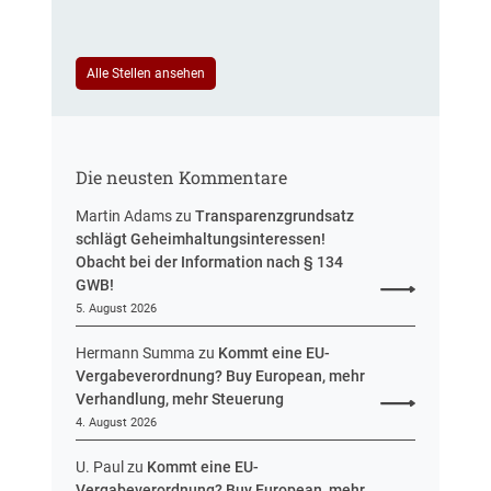
e
t
u
e
e
u
i
Alle Stellen ansehen
e
n
r
H
u
e
n
s
g
Die neusten Kommentare
s
e
Martin Adams
zu
Transparenzgrundsatz
n
schlägt Geheimhaltungsinteressen!
Obacht bei der Information nach § 134
GWB!
5. August 2026
Hermann Summa
zu
Kommt eine EU-
Vergabeverordnung? Buy European, mehr
Verhandlung, mehr Steuerung
4. August 2026
U. Paul
zu
Kommt eine EU-
Vergabeverordnung? Buy European, mehr