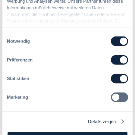
Werbung und Analysen weiter. Unsere Partner führen diese
Informationen möglicherweise mit weiteren Daten
zusammen, die Sie ihnen bereitgestellt haben oder die sie im
Rahmen Ihrer Nutzung der Dienste gesammelt haben. Sie
Möchten Sie keine Neuigkeiten aus dem
geben Einwilligung zu unseren Cookies, wenn Sie unsere
Vergabeblog verpassen? Per
E-Mail
Webseite weiterhin nutzen.
Benachrichtigung
erhalten sie eine Nachricht zu
Einwilligungsauswahl
Themen Ihrer Wahl, sobald neue Beiträge
Notwendig
veröffentlicht werden.
Benachrichtigungen aktivieren
Präferenzen
Statistiken
Meist gelesene Beiträge des Monats
Marketing
Kommt eine EU-Vergabeverordnung?
Buy European, mehr Verhandlung, mehr
Steuerung
Details zeigen