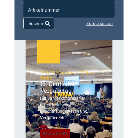
Zurücksetzen
12. & 13. November 2026 in
Berlin
13. Deutscher
Vergabetag
Der Jahreskongress für
öffentliches
Beschaffungswesen und
Vergaberecht
Infos & Tickets