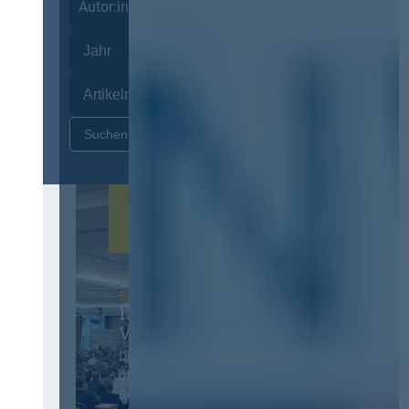
Autor:innen
Zurücksetzen
12. & 13. November 2026 in
Berlin
13. Deutscher
Vergabetag
Der Jahreskongress für
öffentliches
Beschaffungswesen und