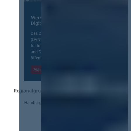
Werden Sie Mitglied im
Digitalen Netzwerk
Das Deutsche Vergabenetzwerk
(DVNW) ist eine exklusive Plattform
für Information, Wissensaustausch
und Diskurs zwischen allen am
öffentlichen Markt beteiligten Kräften.
Mehr Informationen
Einloggen
Regionalgruppen
Hamburg