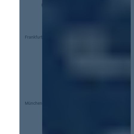
Frankfurt
München