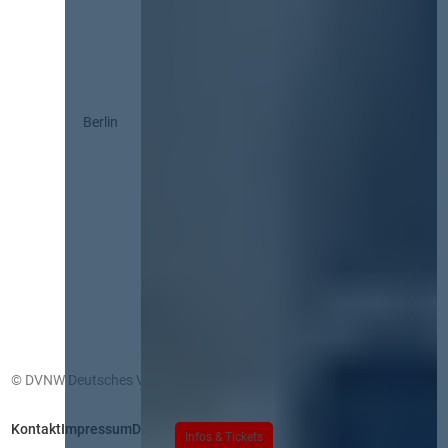
Berlin
© DVNW Deutsches Vergabenetzwerk GmbH
Kontakt
Impressum
Datenschutz
Infos & Tickets