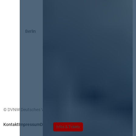
Berlin
© DVNW Deutsches Vergabenetzwerk GmbH
Kontakt
Impressum
Datenschutz
Infos & Tickets