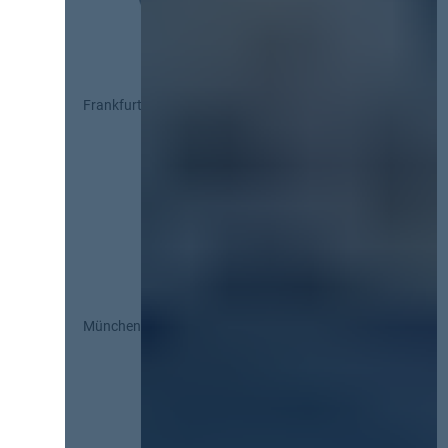
Frankfurt
München