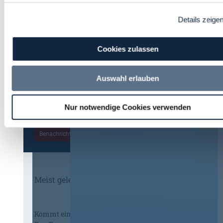
Details zeige
Immer informiert bleiben!
Cookies zulassen
Möchten Sie keine Neuigkeiten aus dem
Auswahl erlauben
Vergabeblog verpassen? Per
E-Mail
Benachrichtigung
erhalten sie eine Nachricht zu
Themen Ihrer Wahl, sobald neue Beiträge
Nur notwendige Cookies verwenden
veröffentlicht werden.
Benachrichtigungen aktivieren
Meist gelesene Beiträge des Monats
Kommt eine EU-Vergabeverordnung?