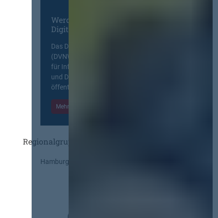
Werden Sie Mitglied im
Digitalen Netzwerk
Das Deutsche Vergabenetzwerk
(DVNW) ist eine exklusive Plattform
für Information, Wissensaustausch
und Diskurs zwischen allen am
öffentlichen Markt beteiligten Kräften.
Mehr Informationen
Einloggen
Regionalgruppen
Hamburg