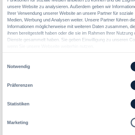
Vergaberecht
unsere Website zu analysieren. Außerdem geben wir Information
Ihrer Verwendung unserer Website an unsere Partner für soziale
Infos & Tickets
Medien, Werbung und Analysen weiter. Unsere Partner führen di
Informationen möglicherweise mit weiteren Daten zusammen, die
ihnen bereitgestellt haben oder die sie im Rahmen Ihrer Nutzung 
Dienste gesammelt haben. Sie geben Einwilligung zu unseren Co
wenn Sie unsere Webseite weiterhin nutzen.
Förderer
Einwilligungsauswahl
Notwendig
Präferenzen
Statistiken
Marketing