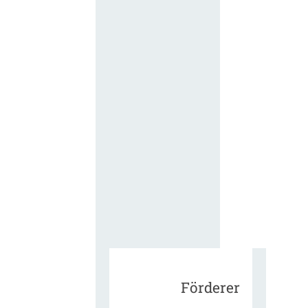
für die
ergänzend
Vertragsbe
gungen vo
IT-
Beschaffu
in der
öffentlich
Verwaltun
Zur Tagu
Förderer