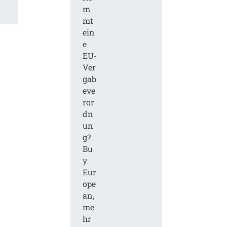
m
mt
ein
e
EU-
Ver
gab
eve
ror
dn
un
g?
Bu
y
Eur
ope
an,
me
hr