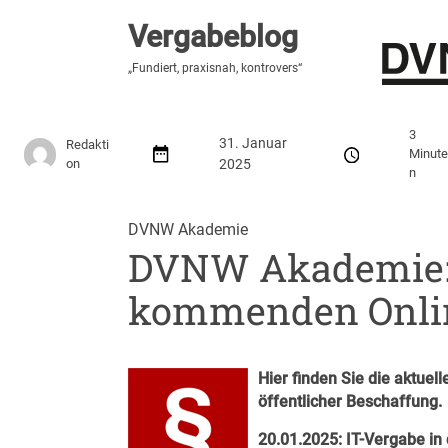
Vergabeblog
Vergabeblog
„Fundiert, praxisnah, kontrovers“
„Fundiert, praxisnah, kontrovers“
Stellenmarkt
Autor:innen
Über den Vergabeblo
3
31. Januar
Redakti
Minut
on
2025
n
DVNW Akademie
DVNW Akademie:
kommenden Onli
Hier finden Sie die aktue
öffentlicher Beschaffung.
20.01.2025: IT-Vergabe in 