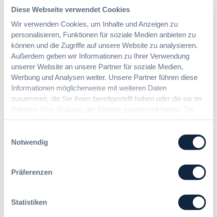
Diese Webseite verwendet Cookies
Kommentar
*
Wir verwenden Cookies, um Inhalte und Anzeigen zu
personalisieren, Funktionen für soziale Medien anbieten zu
können und die Zugriffe auf unsere Website zu analysieren.
Außerdem geben wir Informationen zu Ihrer Verwendung
unserer Website an unsere Partner für soziale Medien,
Werbung und Analysen weiter. Unsere Partner führen diese
Informationen möglicherweise mit weiteren Daten
Name
*
zusammen, die Sie ihnen bereitgestellt haben oder die sie im
Rahmen Ihrer Nutzung der Dienste gesammelt haben. Sie
E-Mail-Adresse
*
geben Einwilligung zu unseren Cookies, wenn Sie unsere
Webseite weiterhin nutzen.
Einwilligungsauswahl
Notwendig
Website
Präferenzen
Name, E-Mail-Adresse und Website in diesem Browser für
meinen nächsten Kommentar speichern.
Statistiken