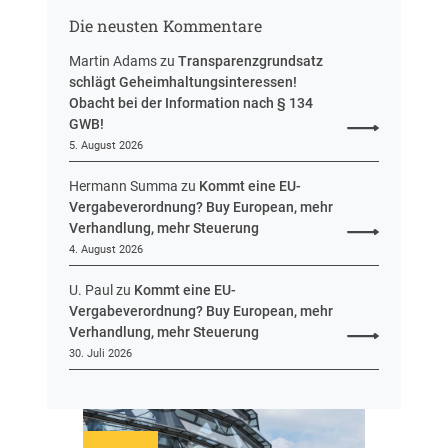
s
g
Die neusten Kommentare
s
e
Martin Adams
zu
Transparenzgrundsatz
n
schlägt Geheimhaltungsinteressen!
Obacht bei der Information nach § 134
GWB!
5. August 2026
Hermann Summa
zu
Kommt eine EU-
Vergabeverordnung? Buy European, mehr
Verhandlung, mehr Steuerung
4. August 2026
U. Paul
zu
Kommt eine EU-
Vergabeverordnung? Buy European, mehr
Verhandlung, mehr Steuerung
30. Juli 2026