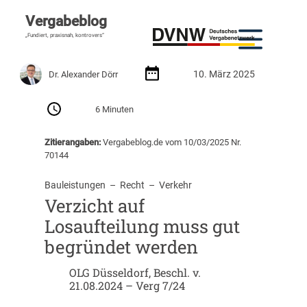
Vergabeblog
„Fundiert, praxisnah, kontrovers“
10. März 2025
Dr. Alexander Dörr
6 Minuten
Zitierangaben:
Vergabeblog.de vom 10/03/2025 Nr.
70144
Bauleistungen
  –  
Recht
  –  
Verkehr
Verzicht auf
Losaufteilung muss gut
begründet werden
OLG Düsseldorf, Beschl. v.
21.08.2024 – Verg 7/24