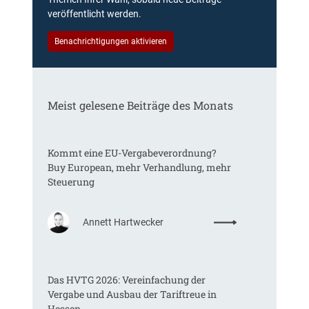
veröffentlicht werden.
Benachrichtigungen aktivieren
Meist gelesene Beiträge des Monats
Kommt eine EU-Vergabeverordnung?
Buy European, mehr Verhandlung, mehr
Steuerung
:
Annett Hartwecker
K
o
m
Das HVTG 2026: Vereinfachung der
m
Vergabe und Ausbau der Tariftreue in
t
Hessen
e