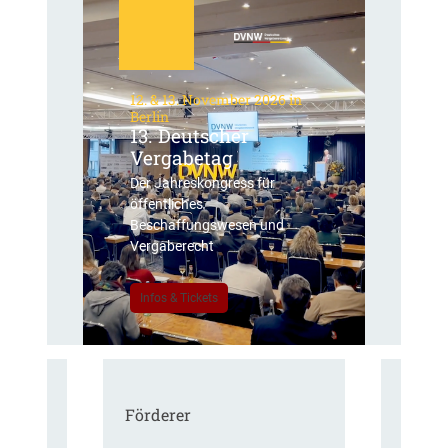
12. & 13. November 2026 in
Berlin
13. Deutscher
Vergabetag
Der Jahreskongress für
öffentliches
Beschaffungswesen und
Vergaberecht
Infos & Tickets
Förderer