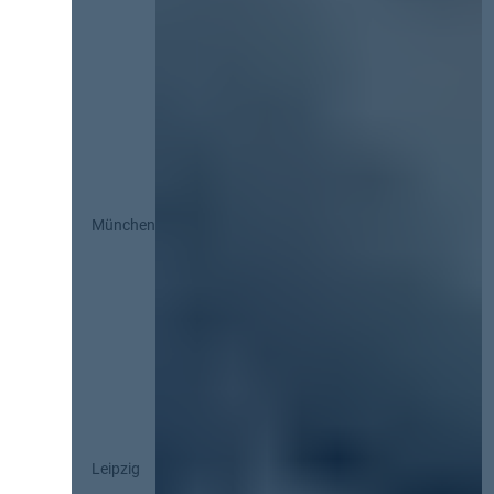
München
Leipzig