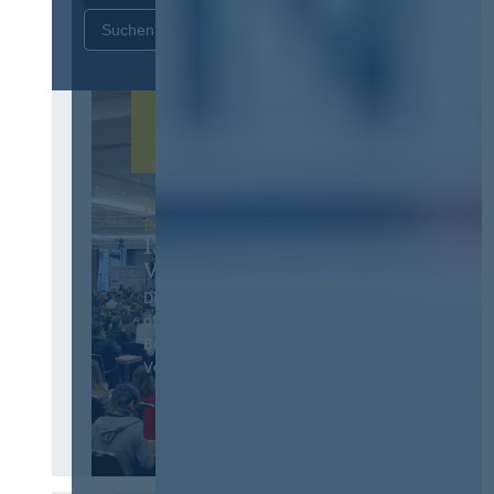
Zurücksetzen
12. & 13. November 2026 in
Berlin
13. Deutscher
Vergabetag
Der Jahreskongress für
öffentliches
Beschaffungswesen und
Vergaberecht
Infos & Tickets