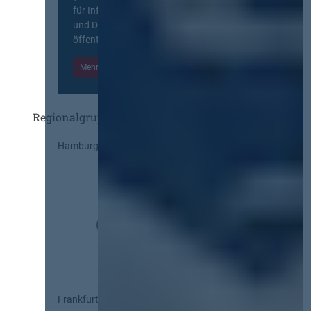
für Information, Wissensaustausch
und Diskurs zwischen allen am
öffentlichen Markt beteiligten Kräften.
Mehr Informationen
Einloggen
Regionalgruppen
Hamburg
Frankfurt