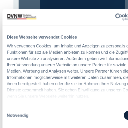
o
m
§ 97a GWB: Leichte Erleichterung für
m
Gesamtvergaben
t
e
i
:
Dr. Jan T. Tenner, LL.M.
n
Diese Webseite verwendet Cookies
§
e
Wir verwenden Cookies, um Inhalte und Anzeigen zu personalisie
9
E
Funktionen für soziale Medien anbieten zu können und die Zugriff
7
U
unsere Website zu analysieren. Außerdem geben wir Information
Das HVTG 2026: Vereinfachung der
a
-
Ihrer Verwendung unserer Website an unsere Partner für soziale
Vergabe und Ausbau der Tariftreue in
G
V
Medien, Werbung und Analysen weiter. Unsere Partner führen di
Hessen
W
e
Informationen möglicherweise mit weiteren Daten zusammen, die
B
r
:
ihnen bereitgestellt haben oder die sie im Rahmen Ihrer Nutzung 
g
:
Dr. Peter Braun
L
Dienste gesammelt haben. Sie geben Einwilligung zu unseren Co
a
D
e
wenn Sie unsere Webseite weiterhin nutzen.
b
a
i
e
s
c
v
Einwilligungsauswahl
H
h
e
Notwendig
V
t
r
T
e
o