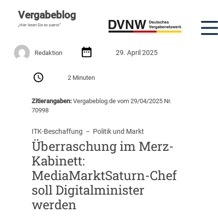
Vergabeblog
„Hier lesen Sie es zuerst“
29. April 2025
Redaktion
2 Minuten
Zitierangaben:
Vergabeblog.de vom 29/04/2025 Nr.
70998
ITK-Beschaffung
  –  
Politik und Markt
Überraschung im Merz-
Kabinett:
MediaMarktSaturn-Chef
soll Digitalminister
werden