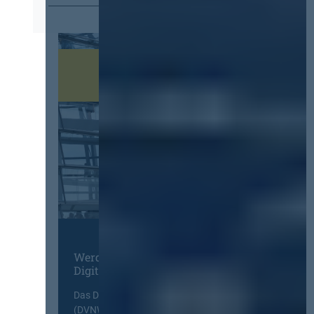
Werden Sie Mitglied im
Digitalen Netzwerk
Das Deutsche Vergabenetzwerk
(DVNW) ist eine exklusive Plattform