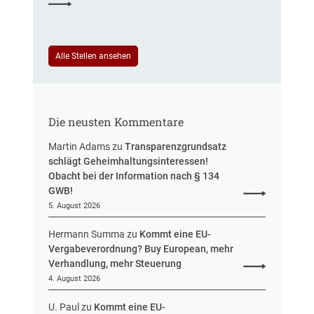
r
t
T
e
a
u
r
Alle Stellen ansehen
e
i
r
f
u
t
n
r
g
Die neusten Kommentare
e
u
Martin Adams
zu
Transparenzgrundsatz
e
schlägt Geheimhaltungsinteressen!
i
Obacht bei der Information nach § 134
n
GWB!
H
5. August 2026
e
s
Hermann Summa
zu
Kommt eine EU-
s
Vergabeverordnung? Buy European, mehr
e
Verhandlung, mehr Steuerung
n
4. August 2026
U. Paul
zu
Kommt eine EU-