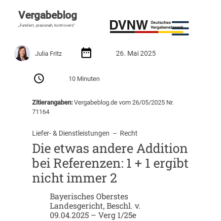
Vergabeblog
„Fundiert, praxisnah, kontrovers“
26. Mai 2025
Julia Fritz
10 Minuten
Zitierangaben:
Vergabeblog.de vom 26/05/2025 Nr.
71164
Liefer- & Dienstleistungen
  –  
Recht
Die etwas andere Addition
bei Referenzen: 1 + 1 ergibt
nicht immer 2
Bayerisches Oberstes
Landesgericht, Beschl. v.
09.04.2025 – Verg 1/25e