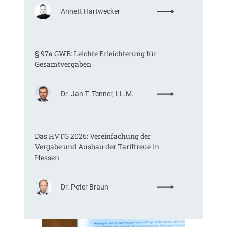
:
Annett Hartwecker
K
o
m
§ 97a GWB: Leichte Erleichterung für
m
Gesamtvergaben
t
e
i
:
Dr. Jan T. Tenner, LL.M.
n
§
e
9
E
7
U
Das HVTG 2026: Vereinfachung der
a
-
Vergabe und Ausbau der Tariftreue in
G
V
Hessen
W
e
B
r
:
g
:
Dr. Peter Braun
L
a
D
e
b
a
i
e
s
c
v