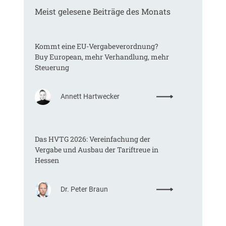
Meist gelesene Beiträge des Monats
Kommt eine EU-Vergabeverordnung?
Buy European, mehr Verhandlung, mehr
Steuerung
:
Annett Hartwecker
K
o
m
Das HVTG 2026: Vereinfachung der
m
Vergabe und Ausbau der Tariftreue in
t
Hessen
e
i
n
:
Dr. Peter Braun
e
D
E
a
U
s
-