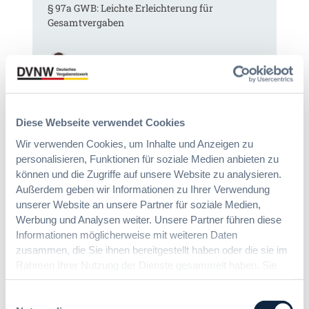
§ 97a GWB: Leichte Erleichterung für
H
V
Gesamtvergaben
V
e
T
r
G
g
:
Dr. Jan T. Tenner, LL.M.
2
a
§
0
b
9
2
e
7
6
v
a
Diese Webseite verwendet Cookies
:
e
G
V
r
Wir verwenden Cookies, um Inhalte und Anzeigen zu
W
e
o
personalisieren, Funktionen für soziale Medien anbieten zu
B
r
r
können und die Zugriffe auf unsere Website zu analysieren.
:
e
d
Außerdem geben wir Informationen zu Ihrer Verwendung
L
i
n
unserer Website an unsere Partner für soziale Medien,
e
n
u
Werbung und Analysen weiter. Unsere Partner führen diese
i
f
n
Informationen möglicherweise mit weiteren Daten
c
a
g
zusammen, die Sie ihnen bereitgestellt haben oder die sie im
h
c
?
Rahmen Ihrer Nutzung der Dienste gesammelt haben. Sie
t
h
B
e
geben Einwilligung zu unseren Cookies, wenn Sie unsere
u
u
E
Webseite weiterhin nutzen.
Einwilligungsauswahl
n
y
r