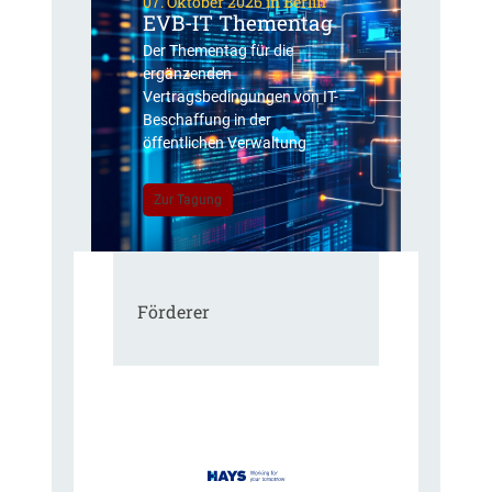
07. Oktober 2026 in Berlin
EVB-IT Thementag
Der Thementag für die
ergänzenden
Vertragsbedingungen von IT-
Beschaffung in der
öffentlichen Verwaltung
Zur Tagung
Förderer