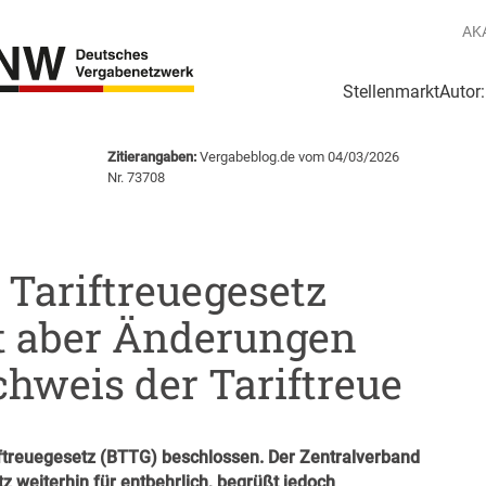
AK
Stellenmarkt
Autor
g
Login Netzwerk
Zitierangaben:
Vergabeblog.de vom 04/03/2026
Nr. 73708
Tariftreuegesetz
ßt aber Änderungen
hweis der Tariftreue
ftreuegesetz (BTTG) beschlossen. Der Zentralverband
 weiterhin für entbehrlich, begrüßt jedoch