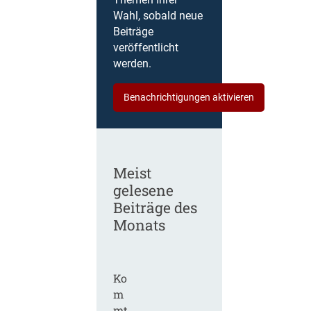
Themen Ihrer
Wahl, sobald neue
Beiträge
veröffentlicht
werden.
Benachrichtigungen aktivieren
Meist
gelesene
Beiträge des
Monats
Ko
m
mt