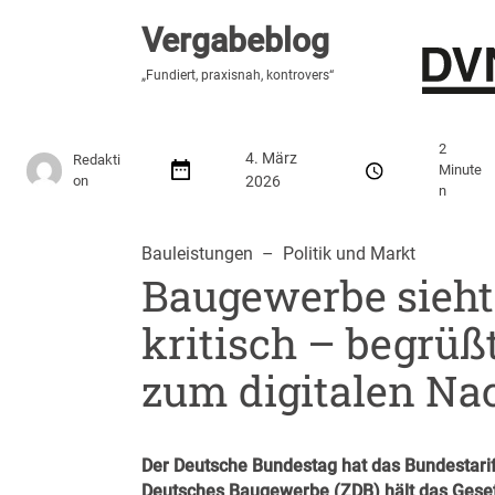
Vergabeblog
Vergabeblog
„Hier lesen Sie es zuerst“
„Fundiert, praxisnah, kontrovers“
Stellenmarkt
Autor:innen
Über den Vergabeblo
2
4. März
Redakti
Minute
on
2026
n
Bauleistungen
  –  
Politik und Markt
Baugewerbe sieht 
kritisch – begrü
zum digitalen Nac
Der Deutsche Bundestag hat das Bundestari
Deutsches Baugewerbe (ZDB) hält das Gesetz