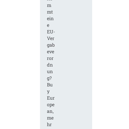
m
mt
ein
e
EU-
Ver
gab
eve
ror
dn
un
g?
Bu
y
Eur
ope
an,
me
hr