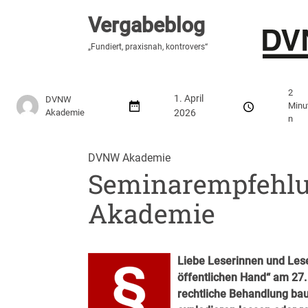
Vergabeblog
Vergabeblog
„Fundiert, praxisnah, kontrovers“
„Fundiert, praxisnah, kontrovers“
Stellenmarkt
Autor:innen
Über den Vergabeblo
2
1. April
DVNW
Minu
Akademie
2026
n
DVNW Akademie
Seminarempfehl
Akademie
Liebe Leserinnen und Les
öffentlichen Hand“
am
27.
rechtliche Behandlung bau