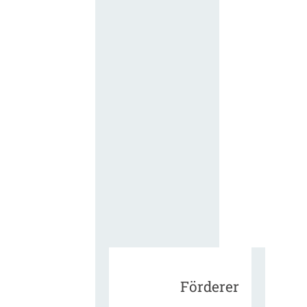
für die
ergänzend
Vertragsbe
gungen vo
IT-
Beschaffu
in der
öffentlich
Verwaltun
Zur Tagu
Förderer