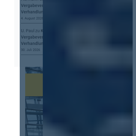
Vergabeverordnung? Buy European, mehr
Verhandlung, mehr Steuerung
4. August 2026
U. Paul
zu
Kommt eine EU-
Vergabeverordnung? Buy European, mehr
Verhandlung, mehr Steuerung
30. Juli 2026