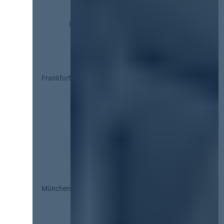
Frankfurt
München