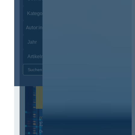
Autor:innen
Zurücksetzen
07. Oktober 2026 in Berlin
EVB-IT Thementag
Der Thementag für die