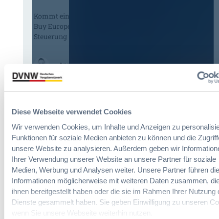
Kommt eine EU-Vergabeverordnung?
Buy European, mehr Verhandlung, mehr
Steuerung
:
Annett Hartwecker
K
o
m
Das HVTG 2026: Vereinfachung der
m
Diese Webseite verwendet Cookies
Vergabe und Ausbau der Tariftreue in
t
Hessen
e
Wir verwenden Cookies, um Inhalte und Anzeigen zu personalisie
i
Funktionen für soziale Medien anbieten zu können und die Zugriff
n
unsere Website zu analysieren. Außerdem geben wir Information
:
Dr. Peter Braun
e
Ihrer Verwendung unserer Website an unsere Partner für soziale
D
E
Medien, Werbung und Analysen weiter. Unsere Partner führen di
a
U
Informationen möglicherweise mit weiteren Daten zusammen, die
s
-
ihnen bereitgestellt haben oder die sie im Rahmen Ihrer Nutzung 
§ 97a GWB: Leichte Erleichterung für
H
V
Dienste gesammelt haben. Sie geben Einwilligung zu unseren Co
Gesamtvergaben
V
e
wenn Sie unsere Webseite weiterhin nutzen.
T
r