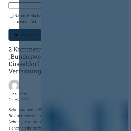
Name, E-Mail-Adresse und Website in diesem Browser für
meinen nächsten Kommentar speichern.
2 Kommentare zu
„Bundeswehrbeschaffung: OLG
Düsseldorf zweifelt an
Verfassungsmäßigkeit des BwBBG“
Luca Facts
24. Mai 2026
Sehr spannende Entwicklung – vor allem mit Blick auf die
Balance zwischen Beschleunigung und Rechtssicherheit.
Schnellere Vergaben sind wichtig, gerade in
sicherheitskritischen Bereichen. Gleichzeitig bleibt die Frage