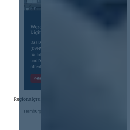
Werden Sie Mitglied im
Digitalen Netzwerk
Das Deutsche Vergabenetzwerk
(DVNW) ist eine exklusive Plattform
für Information, Wissensaustausch
und Diskurs zwischen allen am
öffentlichen Markt beteiligten Kräften.
Mehr Informationen
Einloggen
Regionalgruppen
Hamburg