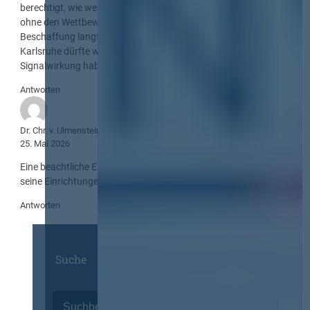
berechtigt, wie weit Eingriffe in den Bieterschutz gehen dürfen,
ohne den Wettbewerb und das Vertrauen in öffentliche
Beschaffung langfristig zu schwächen. Die Entscheidung aus
Karlsruhe dürfte weit über die Bundeswehr hinaus
Signalwirkung haben.
Antworten
Dr. Chr. v. Ulmenstein
25. Mai 2026
Eine beachtliche Entscheidung. Sie stärkt den Rechtsstaat und
seine Einrichtungen. Chapeau!
Antworten
Suche