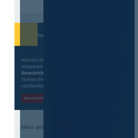
Immer informiert bleiben!
Möchten Sie keine Neuigkeiten aus dem
Vergabeblog verpassen? Per
E-Mail
Benachrichtigung
erhalten sie eine Nachricht zu
Themen Ihrer Wahl, sobald neue Beiträge
veröffentlicht werden.
Benachrichtigungen aktivieren
Meist gelesene Beiträge des Monats