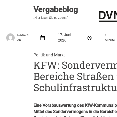
Vergabeblog
Vergabeblog
„Fundiert, praxisnah, kontrovers“
„Hier lesen Sie es zuerst“
Stellenmarkt
Autor:innen
Über den Vergabeblo
17. Juni
Redakti
1
on
2026
Minute
Politik und Markt
KFW: Sonderverm
Bereiche Straßen
Schulinfrastruktu
Eine Vorabauswertung des KfW-Kommunalpan
Mittel des Sondervermögens in die Bereiche 