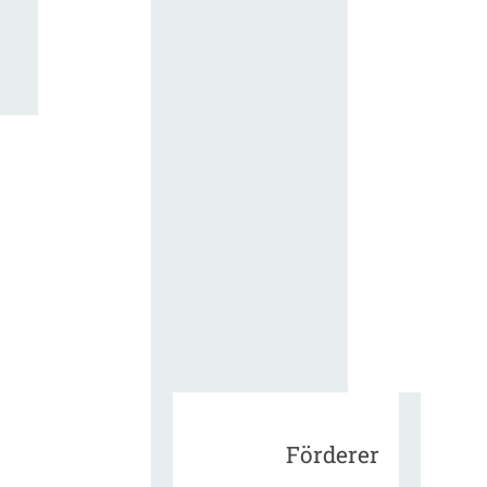
für die
ergänzend
Vertragsbe
gungen vo
IT-
Beschaffu
in der
öffentlich
Verwaltun
Zur Tagu
Förderer