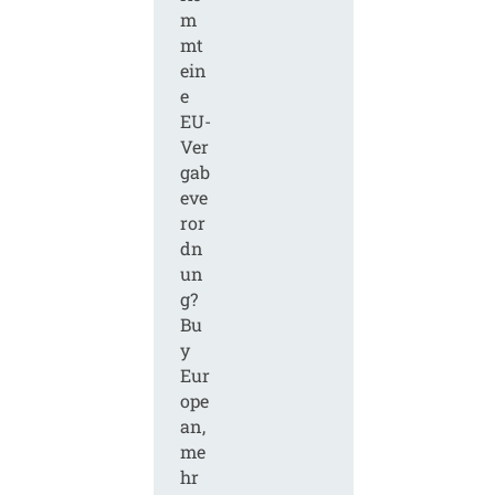
m
mt
ein
e
EU-
Ver
gab
eve
ror
dn
un
g?
Bu
y
Eur
ope
an,
me
hr