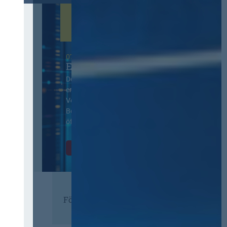
07. Oktober 2026 in Berlin
EVB-IT Thementag
Der Thementag für die
ergänzenden
Vertragsbedingungen von IT-
Beschaffung in der
öffentlichen Verwaltung
Zur Tagung
Förderer