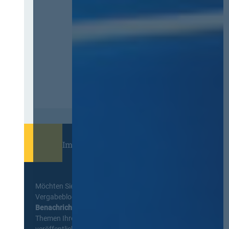
Immer informiert bleiben!
Möchten Sie keine Neuigkeiten aus dem
Vergabeblog verpassen? Per
E-Mail
Benachrichtigung
erhalten sie eine Nachricht zu
Themen Ihrer Wahl, sobald neue Beiträge
veröffentlicht werden.