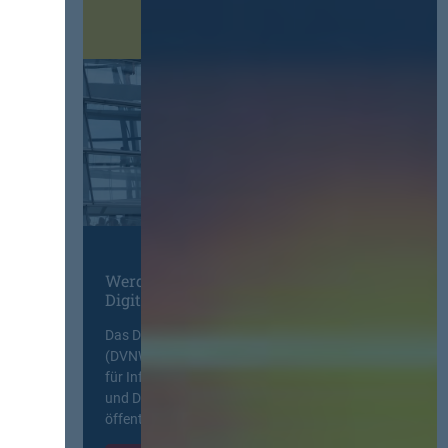
Werden Sie Mitglied im
Digitalen Netzwerk
Das Deutsche Vergabenetzwerk
(DVNW) ist eine exklusive Plattform
für Information, Wissensaustausch
und Diskurs zwischen allen am
öffentlichen Markt beteiligten Kräften.