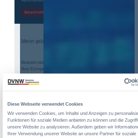
Benachrichtigungen aktivieren
Meist gelesene Beiträge des Monats
Kommt eine EU-Vergabeverordnung?
Buy European, mehr Verhandlung, mehr
Steuerung
:
Annett Hartwecker
K
Diese Webseite verwendet Cookies
o
m
Wir verwenden Cookies, um Inhalte und Anzeigen zu personalisie
Das HVTG 2026: Vereinfachung der
m
Funktionen für soziale Medien anbieten zu können und die Zugriff
Vergabe und Ausbau der Tariftreue in
t
unsere Website zu analysieren. Außerdem geben wir Information
Hessen
e
Ihrer Verwendung unserer Website an unsere Partner für soziale
i