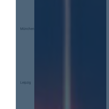
München
Leipzig