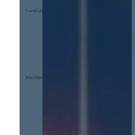
Frankfurt
München