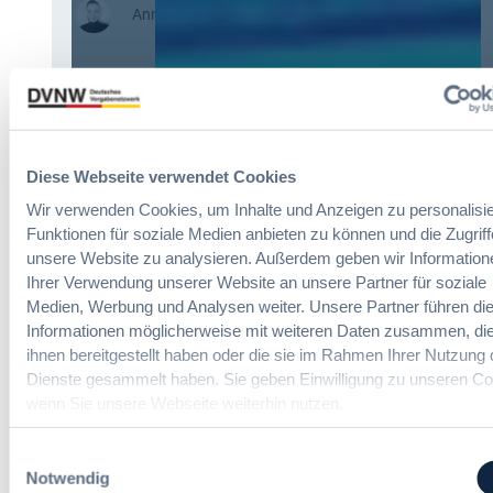
:
Annett Hartwecker
K
o
m
Das HVTG 2026: Vereinfachung der
m
Vergabe und Ausbau der Tariftreue in
t
Hessen
e
Diese Webseite verwendet Cookies
i
n
Wir verwenden Cookies, um Inhalte und Anzeigen zu personalisie
:
Dr. Peter Braun
e
Funktionen für soziale Medien anbieten zu können und die Zugriff
D
E
unsere Website zu analysieren. Außerdem geben wir Information
a
U
Ihrer Verwendung unserer Website an unsere Partner für soziale
s
-
Medien, Werbung und Analysen weiter. Unsere Partner führen di
§ 97a GWB: Leichte Erleichterung für
H
V
Informationen möglicherweise mit weiteren Daten zusammen, die
Gesamtvergaben
V
e
ihnen bereitgestellt haben oder die sie im Rahmen Ihrer Nutzung 
T
r
G
Dienste gesammelt haben. Sie geben Einwilligung zu unseren Co
g
:
Dr. Jan T. Tenner, LL.M.
2
wenn Sie unsere Webseite weiterhin nutzen.
a
§
0
b
9
2
e
Einwilligungsauswahl
7
6
v
Notwendig
a