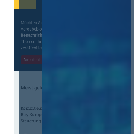
Möchten Sie keine Neuigkeiten aus dem
Vergabeblog verpassen? Per
E-Mail
Benachrichtigung
erhalten sie eine Nachricht zu
Themen Ihrer Wahl, sobald neue Beiträge
veröffentlicht werden.
Benachrichtigungen aktivieren
Meist gelesene Beiträge des Monats
Kommt eine EU-Vergabeverordnung?
Buy European, mehr Verhandlung, mehr
Steuerung