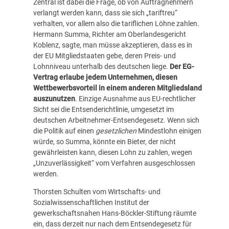
Zentral ist dabei die Frage, ob von Auftragnehmern
verlangt werden kann, dass sie sich „tariftreu“
verhalten, vor allem also die tariflichen Löhne zahlen.
Hermann Summa, Richter am Oberlandesgericht
Koblenz, sagte, man müsse akzeptieren, dass es in
der EU Mitgliedstaaten gebe, deren Preis- und
Lohnniveau unterhalb des deutschen liege.
Der EG-
Vertrag erlaube jedem Unternehmen, diesen
Wettbewerbsvorteil in einem anderen Mitgliedsland
auszunutzen
. Einzige Ausnahme aus EU-rechtlicher
Sicht sei die Entsenderichtlinie, umgesetzt im
deutschen Arbeitnehmer-Entsendegesetz. Wenn sich
die Politik auf einen
gesetzlichen
Mindestlohn einigen
würde, so Summa, könnte ein Bieter, der nicht
gewährleisten kann, diesen Lohn zu zahlen, wegen
„Unzuverlässigkeit“ vom Verfahren ausgeschlossen
werden.
Thorsten Schulten vom Wirtschafts- und
Sozialwissenschaftlichen Institut der
gewerkschaftsnahen Hans-Böckler-Stiftung räumte
ein, dass derzeit nur nach dem Entsendegesetz für