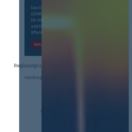
Das Deutsche Vergabenetzwerk
(DVNW) ist eine exklusive Plattform
für Information, Wissensaustausch
und Diskurs zwischen allen am
öffentlichen Markt beteiligten Kräften.
Mehr Informationen
Einloggen
Regionalgruppen
Hamburg