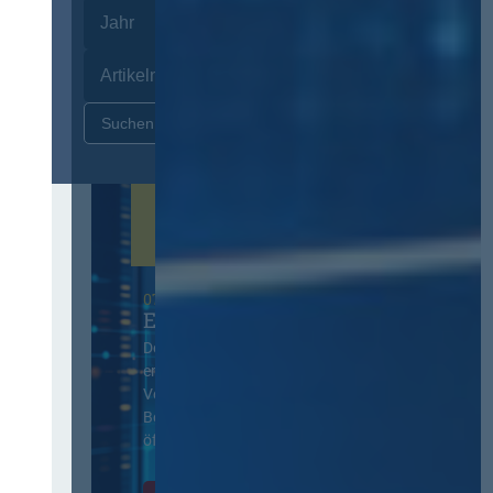
Zurücksetzen
07. Oktober 2026 in Berlin
EVB-IT Thementag
Der Thementag für die
ergänzenden
Vertragsbedingungen von IT-
Beschaffung in der
öffentlichen Verwaltung