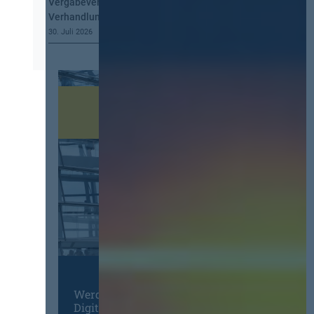
Vergabeverordnung? Buy European, mehr
Verhandlung, mehr Steuerung
30. Juli 2026
Werden Sie Mitglied im
Digitalen Netzwerk