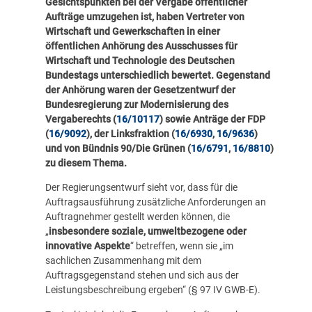
Gesichtspunkten bei der Vergabe öffentlicher
Aufträge umzugehen ist, haben Vertreter von
Wirtschaft und Gewerkschaften in einer
öffentlichen Anhörung des Ausschusses für
Wirtschaft und Technologie des Deutschen
Bundestags unterschiedlich bewertet. Gegenstand
der Anhörung waren der Gesetzentwurf der
Bundesregierung zur Modernisierung des
Vergaberechts (
16/10117
) sowie Anträge der FDP
(
16/9092
), der Linksfraktion (
16/6930
,
16/9636
)
und von Bündnis 90/Die Grünen (
16/6791
,
16/8810
)
zu diesem Thema.
Der Regierungsentwurf sieht vor, dass für die
Auftragsausführung zusätzliche Anforderungen an
Auftragnehmer gestellt werden können, die
„
insbesondere soziale, umweltbezogene oder
innovative Aspekte
“ betreffen, wenn sie „im
sachlichen Zusammenhang mit dem
Auftragsgegenstand stehen und sich aus der
Leistungsbeschreibung ergeben“ (§ 97 IV GWB-E).