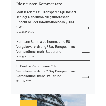
s
g
Die neusten Kommentare
s
e
Martin Adams
zu
Transparenzgrundsatz
n
schlägt Geheimhaltungsinteressen!
Obacht bei der Information nach § 134
GWB!
5. August 2026
Hermann Summa
zu
Kommt eine EU-
Vergabeverordnung? Buy European, mehr
Verhandlung, mehr Steuerung
4. August 2026
U. Paul
zu
Kommt eine EU-
Vergabeverordnung? Buy European, mehr
Verhandlung, mehr Steuerung
30. Juli 2026