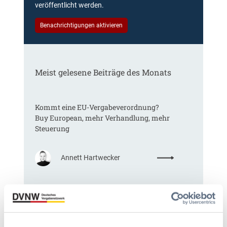
veröffentlicht werden.
Benachrichtigungen aktivieren
Meist gelesene Beiträge des Monats
Kommt eine EU-Vergabeverordnung?
Buy European, mehr Verhandlung, mehr
Steuerung
:
Annett Hartwecker
K
o
m
Das HVTG 2026: Vereinfachung der
m
Vergabe und Ausbau der Tariftreue in
t
Hessen
e