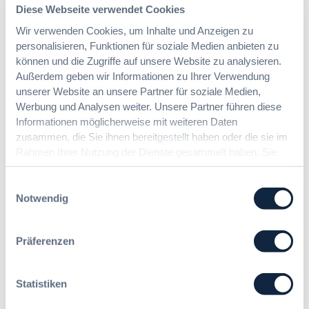
i
Diese Webseite verwendet Cookies
n
Wir verwenden Cookies, um Inhalte und Anzeigen zu
:
Dr. Peter Braun
e
personalisieren, Funktionen für soziale Medien anbieten zu
D
E
können und die Zugriffe auf unsere Website zu analysieren.
a
U
Außerdem geben wir Informationen zu Ihrer Verwendung
s
-
§ 97a GWB: Leichte Erleichterung für
H
unserer Website an unsere Partner für soziale Medien,
V
Gesamtvergaben
V
Werbung und Analysen weiter. Unsere Partner führen diese
e
T
Informationen möglicherweise mit weiteren Daten
r
G
zusammen, die Sie ihnen bereitgestellt haben oder die sie im
g
:
Dr. Jan T. Tenner, LL.M.
2
a
Rahmen Ihrer Nutzung der Dienste gesammelt haben. Sie
§
0
b
geben Einwilligung zu unseren Cookies, wenn Sie unsere
9
2
e
Webseite weiterhin nutzen.
Einwilligungsauswahl
7
6
v
Notwendig
a
:
e
G
V
r
W
e
o
Präferenzen
B
r
r
:
e
d
L
i
n
Statistiken
e
n
u
i
f