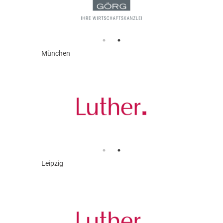
München
Leipzig