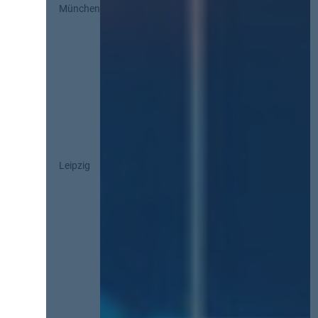
München
Leipzig