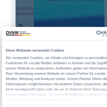
s
-
§ 97a GWB: Leichte Erleichterung für
H
V
Gesamtvergaben
V
e
T
r
G
g
:
Dr. Jan T. Tenner, LL.M.
2
a
§
0
b
9
2
e
7
6
v
a
:
e
Diese Webseite verwendet Cookies
G
V
r
W
Wir verwenden Cookies, um Inhalte und Anzeigen zu personalisie
e
o
B
Funktionen für soziale Medien anbieten zu können und die Zugriff
r
r
:
unsere Website zu analysieren. Außerdem geben wir Information
e
d
L
Ihrer Verwendung unserer Website an unsere Partner für soziale
i
n
e
Medien, Werbung und Analysen weiter. Unsere Partner führen di
n
u
i
f
Informationen möglicherweise mit weiteren Daten zusammen, die
n
c
a
ihnen bereitgestellt haben oder die sie im Rahmen Ihrer Nutzung 
g
h
c
Dienste gesammelt haben. Sie geben Einwilligung zu unseren Co
?
t
h
wenn Sie unsere Webseite weiterhin nutzen.
B
e
u
u