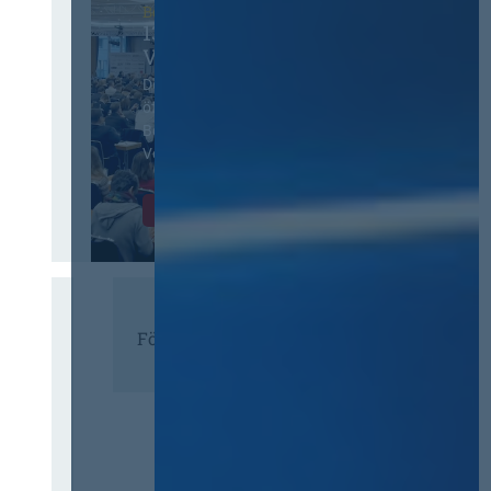
Berlin
13. Deutscher
Vergabetag
Der Jahreskongress für
öffentliches
Beschaffungswesen und
Vergaberecht
Infos & Tickets
Förderer