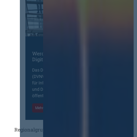
Werden Sie Mitglied im
Digitalen Netzwerk
Das Deutsche Vergabenetzwerk
(DVNW) ist eine exklusive Plattform
für Information, Wissensaustausch
und Diskurs zwischen allen am
öffentlichen Markt beteiligten Kräften.
Mehr Informationen
Einloggen
Regionalgruppen