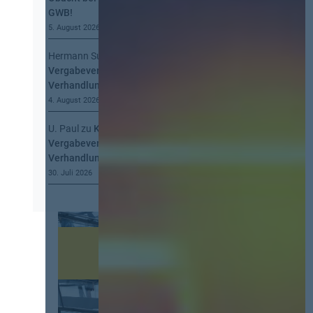
GWB!
5. August 2026
Hermann Summa
zu
Kommt eine EU-
Vergabeverordnung? Buy European, mehr
Verhandlung, mehr Steuerung
4. August 2026
U. Paul
zu
Kommt eine EU-
Vergabeverordnung? Buy European, mehr
Verhandlung, mehr Steuerung
30. Juli 2026