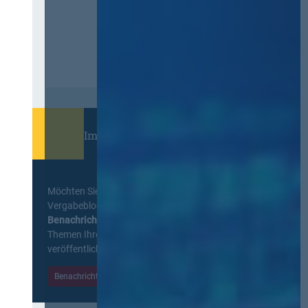
Immer informiert bleiben!
Möchten Sie keine Neuigkeiten aus dem
Vergabeblog verpassen? Per
E-Mail
Benachrichtigung
erhalten sie eine Nachricht zu
Themen Ihrer Wahl, sobald neue Beiträge
veröffentlicht werden.
Benachrichtigungen aktivieren