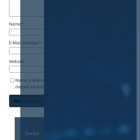
Name
*
E-Mail-Adresse
*
Website
Name, E-Mail-Adresse und Website in diesem Browser für
meinen nächsten Kommentar speichern.
Suche