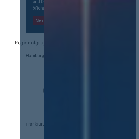
und Diskurs zwischen allen am
öffentlichen Markt beteiligten Kräften.
Mehr Informationen
Einloggen
Regionalgruppen
Hamburg
Frankfurt