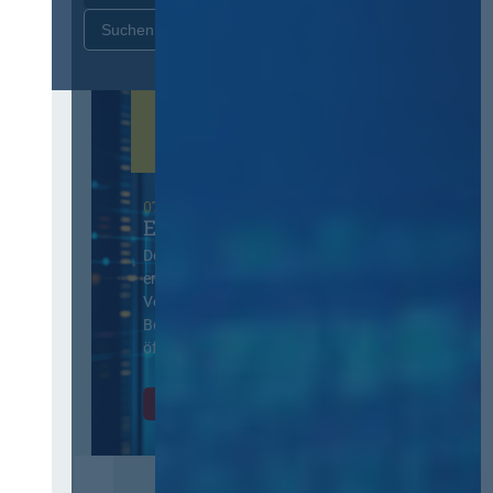
Zurücksetzen
07. Oktober 2026 in Berlin
EVB-IT Thementag
Der Thementag für die
ergänzenden
Vertragsbedingungen von IT-
Beschaffung in der
öffentlichen Verwaltung
Zur Tagung