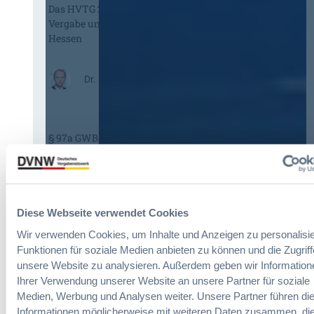
Das HVTG 2026: Vereinfachung der
m
Vergabe und Ausbau der Tariftreue in
t
Hessen
e
i
n
:
Dr. Peter Braun
e
D
E
a
U
s
-
§ 97a GWB: Leichte Erleichterung für
H
V
Gesamtvergaben
V
e
T
r
G
g
:
Dr. Jan T. Tenner, LL.M.
2
a
§
0
Diese Webseite verwendet Cookies
b
9
2
e
Wir verwenden Cookies, um Inhalte und Anzeigen zu personalisie
7
6
v
Funktionen für soziale Medien anbieten zu können und die Zugriff
a
:
e
unsere Website zu analysieren. Außerdem geben wir Information
G
V
r
Ihrer Verwendung unserer Website an unsere Partner für soziale
W
e
o
Medien, Werbung und Analysen weiter. Unsere Partner führen di
B
r
r
:
Informationen möglicherweise mit weiteren Daten zusammen, die
e