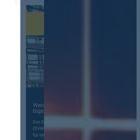
Werden Sie Mitglied im
Digitalen Netzwerk
Das Deutsche Vergabenetzwerk
(DVNW) ist eine exklusive Plattform
für Information, Wissensaustausch