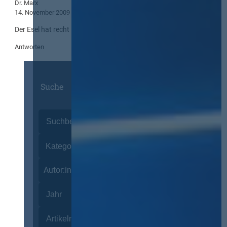
Dr. Marx
14. November 2009
Der Esel hat recht !
Antworten
Suche
Autor:innen