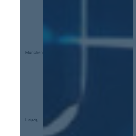
München
Leipzig