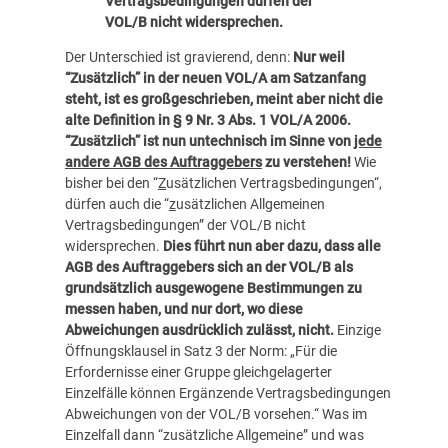
Vertragsbedingungen dürfen der
VOL/B nicht widersprechen.
Der Unterschied ist gravierend, denn:
Nur weil
“Zusätzlich” in der neuen VOL/A am Satzanfang
steht, ist es großgeschrieben, meint aber nicht die
alte Definition in § 9 Nr. 3 Abs. 1 VOL/A 2006.
“Zusätzlich” ist nun untechnisch
im Sinne von
jede
andere AGB des Auftraggebers
zu verstehen!
Wie
bisher bei den “
Z
usätzlichen Vertragsbedingungen“,
dürfen auch die “
z
usätzlichen Allgemeinen
Vertragsbedingungen” der VOL/B nicht
widersprechen.
Dies führt nun aber dazu, dass alle
AGB des Auftraggebers sich an der VOL/B als
grundsätzlich ausgewogene Bestimmungen zu
messen haben, und nur dort, wo diese
Abweichungen ausdrücklich zulässt, nicht.
Einzige
Öffnungsklausel in Satz 3 der Norm: „Für die
Erfordernisse einer Gruppe gleichgelagerter
Einzelfälle können Ergänzende Vertragsbedingungen
Abweichungen von der VOL/B vorsehen.“ Was im
Einzelfall dann “zusätzliche Allgemeine” und was