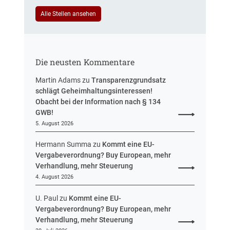
e
u
i
Alle Stellen ansehen
e
n
r
H
u
e
n
s
g
Die neusten Kommentare
s
e
Martin Adams
zu
Transparenzgrundsatz
n
schlägt Geheimhaltungsinteressen!
Obacht bei der Information nach § 134
GWB!
5. August 2026
Hermann Summa
zu
Kommt eine EU-
Vergabeverordnung? Buy European, mehr
Verhandlung, mehr Steuerung
4. August 2026
U. Paul
zu
Kommt eine EU-
Vergabeverordnung? Buy European, mehr
Verhandlung, mehr Steuerung