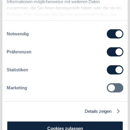
Informationen möglicherweise mit weiteren Daten
zusammen, die Sie ihnen bereitgestellt haben oder die sie im
Rahmen Ihrer Nutzung der Dienste gesammelt haben. Sie
Zurücksetzen
geben Einwilligung zu unseren Cookies, wenn Sie unsere
Webseite weiterhin nutzen.
Einwilligungsauswahl
Notwendig
Präferenzen
07. Oktober 2026 in Berlin
Statistiken
EVB-IT Thementag
Der Thementag für die
ergänzenden
Marketing
Vertragsbedingungen von IT-
Beschaffung in der
öffentlichen Verwaltung
Details zeigen
Zur Tagung
Cookies zulassen