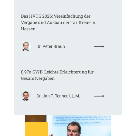
o
m
Das HVTG 2026: Vereinfachung der
m
Vergabe und Ausbau der Tariftreue in
t
Hessen
e
i
n
:
Dr. Peter Braun
e
D
E
a
U
s
-
§ 97a GWB: Leichte Erleichterung für
H
V
Gesamtvergaben
V
e
T
r
G
g
:
Dr. Jan T. Tenner, LL.M.
2
a
§
0
b
9
2
e
7
6
v
a
:
e
G
V
r
W
e