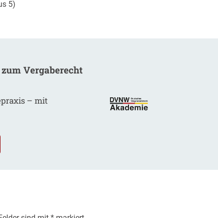
us 5)
 zum Vergaberecht
epraxis – mit
.
 Felder sind mit
*
markiert