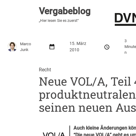
Vergabeblog
Vergabeblog
„Hier lesen Sie es zuerst“
„Hier lesen Sie es zuerst“
Stellenmarkt
Autor:innen
Über den Vergabeblo
3
15. März
Marco
Minut
Junk
2010
n
Recht
Neue VOL/A, Teil
produktneutralen
seinen neuen A
Auch kleine Änderungen könn
“Die neue VOL/A” geht es um