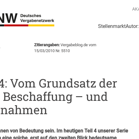
AK
Stellenmarkt
Autor
g
Login Netzwerk
Zitierangaben:
Vergabeblog.de vom
e
15/03/2010 Nr. 5510
 4: Vom Grundsatz der
 Beschaffung – und
usnahmen
en von Bedeutung sein. Im heutigen Teil 4 unserer Serie
 eine solche, erst auf den zweiten Blick bedeutsame