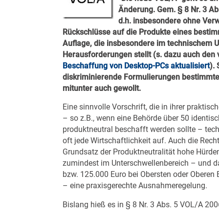
Änderung. Gem. § 8 Nr. 3 Ab
d.h. insbesondere ohne Ve
Rückschlüsse auf die Produkte eines bestimm
Auflage, die insbesondere im technischem U
Herausforderungen stellt (s. dazu auch de
Beschaffung von Desktop-PCs aktualisiert
).
diskriminierende Formulierungen bestimmte
mitunter auch gewollt.
Eine sinnvolle Vorschrift, die in ihrer prakti
– so z.B., wenn eine Behörde über 50 identisc
produktneutral beschafft werden sollte – tec
oft jede Wirtschaftlichkeit auf. Auch die R
Grundsatz der Produktneutralität hohe Hürden
zumindest im Unterschwellenbereich – und d
bzw. 125.000 Euro bei Obersten oder Oberen
– eine praxisgerechte Ausnahmeregelung.
Bislang hieß es in § 8 Nr. 3 Abs. 5 VOL/A 200