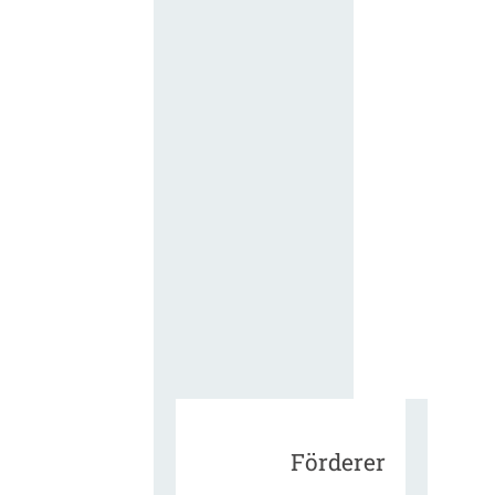
für die
ergänzend
Vertragsbe
gungen vo
IT-
Beschaffu
in der
öffentlich
Verwaltun
Zur Tagu
Förderer