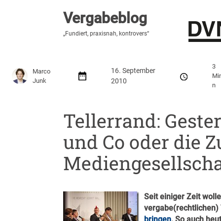
Vergabeblog
Vergabeblog
„Hier lesen Sie es zuerst“
„Fundiert, praxisnah, kontrovers“
Stellenmarkt
Autor:innen
Über den Vergabeblo
3
16. September
Marco
Mi
Junk
2010
n
Tellerrand: Gester
und Co oder die Z
Mediengesellscha
Seit einiger Zeit wol
vergabe(rechtlichen)
bringen
. So auch heu