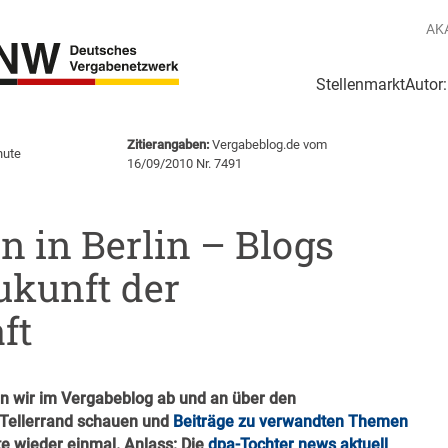
AK
Stellenmarkt
Autor
g
Login Netzwerk
Zitierangaben:
Vergabeblog.de vom
nute
16/09/2010 Nr. 7491
n in Berlin – Blogs
ukunft der
ft
len wir im Vergabeblog ab und an über den
 Tellerrand schauen und
Beiträge zu verwandten Themen
te wieder einmal. Anlass: Die
dpa-Tochter news aktuell