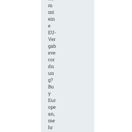
m
mt
ein
e
EU-
Ver
gab
eve
ror
dn
un
g?
Bu
y
Eur
ope
an,
me
hr