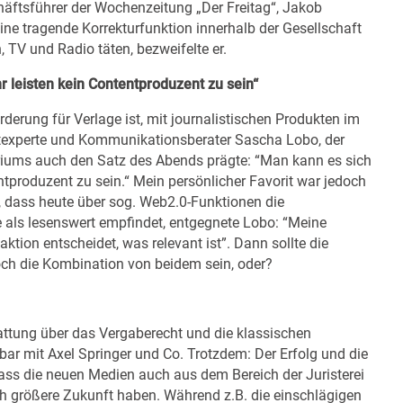
äftsführer der Wochenzeitung „Der Freitag“, Jakob
ine tragende Korrekturfunktion innerhalb der Gesellschaft
TV und Radio täten, bezweifelte er.
r leisten kein Contentproduzent zu sein“
erung für Verlage ist, mit journalistischen Produkten im
rnetexperte und Kommunikationsberater Sascha Lobo, der
riums auch den Satz des Abends prägte: “Man kann es sich
ntproduzent zu sein.“ Mein persönlicher Favorit war jedoch
 dass heute über sog. Web2.0-Funktionen die
ie als lesenswert empfindet, entgegnete Lobo: “Meine
ktion entscheidet, was relevant ist”. Dann sollte die
ch die Kombination von beidem sein, oder?
tattung über das Vergaberecht und die klassischen
hbar mit Axel Springer und Co. Trotzdem: Der Erfolg und die
ass die neuen Medien auch aus dem Bereich der Juristerei
h größere Zukunft haben. Während z.B. die einschlägigen