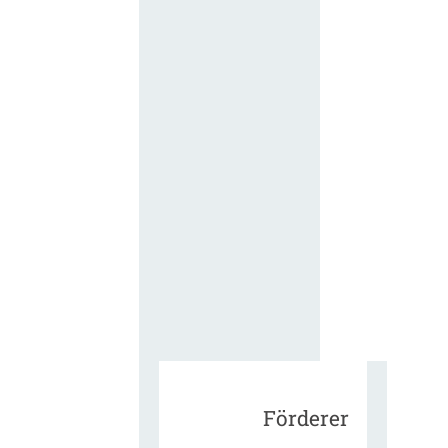
für die
ergänzend
Vertragsbe
gungen vo
IT-
Beschaffu
in der
öffentlich
Verwaltun
Zur Tagu
Förderer