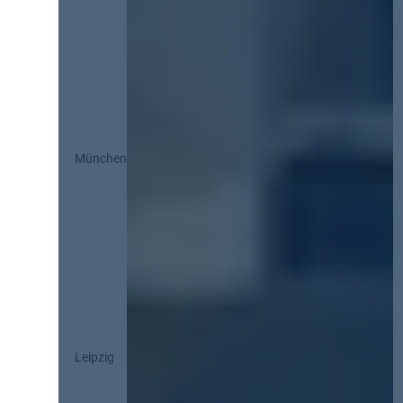
München
Leipzig