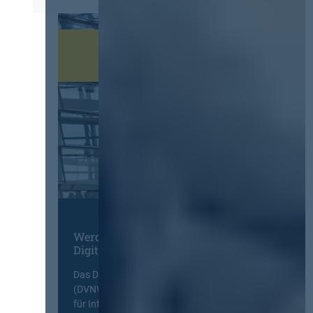
Werden Sie Mitglied im
Digitalen Netzwerk
Das Deutsche Vergabenetzwerk
(DVNW) ist eine exklusive Plattform
für Information, Wissensaustausch