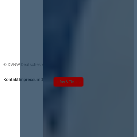
© DVNW Deutsches Vergabenetzwerk GmbH
Kontakt
Impressum
Datenschutz
Infos & Tickets