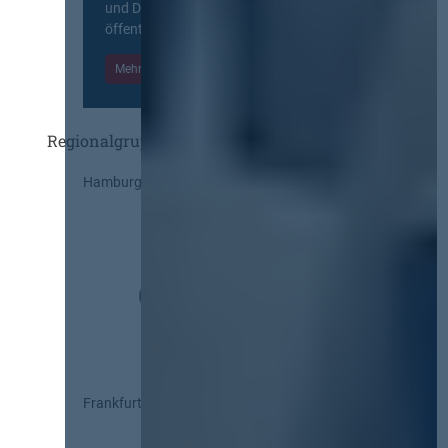
und Diskurs zwischen allen am
öffentlichen Markt beteiligten Kräften.
Mehr Informationen
Einloggen
Regionalgruppen
Hamburg
Frankfurt