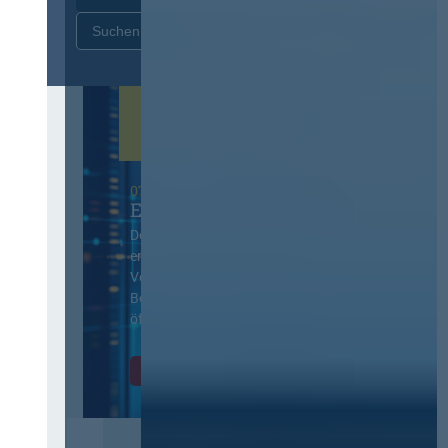
Zurücksetzen
07. Oktober 2026 in Berlin
EVB-IT Thementag
Der Thementag für die
ergänzenden
Vertragsbedingungen von IT-
Beschaffung in der
öffentlichen Verwaltung
Zur Tagung