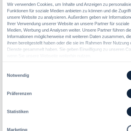
r
e
Wir verwenden Cookies, um Inhalte und Anzeigen zu personalisie
Ingenieur/-in Architektur / Bau
e
V
r
(m/w/d)
Funktionen für soziale Medien anbieten zu können und die Zugriff
r
e
g
unsere Website zu analysieren. Außerdem geben wir Information
g
r
a
Ihrer Verwendung unserer Website an unsere Partner für soziale
a
h
b
b
Medien, Werbung und Analysen weiter. Unsere Partner führen di
a
e
e
Informationen möglicherweise mit weiteren Daten zusammen, die
Vergabemanager (m/w/d)
n
u
n
ihnen bereitgestellt haben oder die sie im Rahmen Ihrer Nutzung 
d
n
Dienste gesammelt haben. Sie geben Einwilligung zu unseren Co
l
d
wenn Sie unsere Webseite weiterhin nutzen.
u
A
n
Referent*in Vergabe und
u
g
Finanzmanagement
Einwilligungsauswahl
s
,
Notwendig
b
m
a
e
u
h
Präferenzen
Fachgebiets­leitung Vergabe
d
r
(w/m/d)
e
S
r
t
Statistiken
T
e
a
u
r
Alle Stellen ansehen
e
Marketing