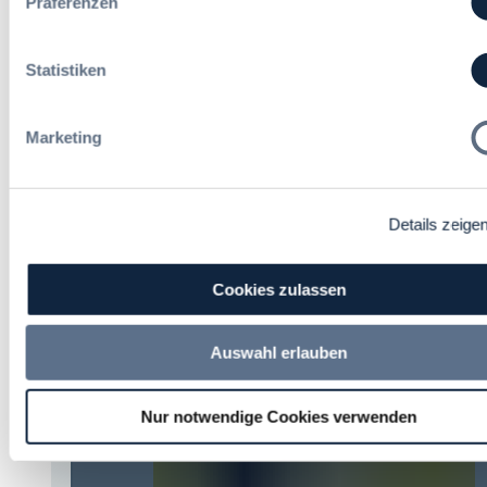
Präferenzen
Statistiken
07. Oktober 2026 in Berlin
EVB-IT Thementag
Der Thementag für die
Marketing
ergänzenden
Vertragsbedingungen von IT-
Beschaffung in der
öffentlichen Verwaltung
Details zeige
Zur Tagung
Cookies zulassen
Auswahl erlauben
Förderer
Nur notwendige Cookies verwenden