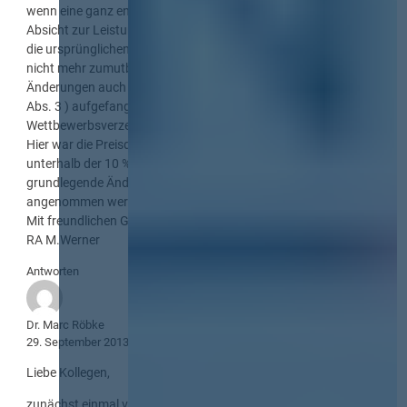
wenn eine ganz entscheidende Abänderung der bisherigen
Absicht zur Leistungserbringung erforderlich wird oder wenn
die ursprünglichen Leistungesanforderungen für AG und Bieter
nicht mehr zumutbar sind ( vgl. WGG ) und die notwendigen
Änderungen auch nicht mit den Regelungen der VOB/B ( § 2
Abs. 3 ) aufgefangen werden können, ohne dass dadurch eine
Wettbewerbsverzerrung eintritt.
Hier war die Preisdifferenz von so untergeordneter Bedeutung (
unterhalb der 10 % des § 2 Abs. 3 VOB/B ), daß eine
grundlegende Änderung der Vergabeunterlagen nicht
angenommen werden kann.
Mit freundlichen Grüßen
RA M.Werner
Antworten
Dr. Marc Röbke
29. September 2013
Liebe Kollegen,
zunächst einmal vielen Dank, Herr Kollege Werner, für den