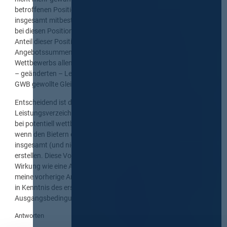
betroffenen Positionen die Preisstruktur der Angebote
insgesamt mitbestimmt haben können und dies eben nicht nur
bei diesen Positionen. So verhält es sich hier, beläuft sich der
Anteil dieser Positionen doch auf nicht weniger als ca. 15 % der
Angebotssummen. Dann kann auch aus Gründen des
Wettbewerbs allenfalls eine Neubepreisung aller Positionen des
– geänderten – Leistungsverzeichnisses die von § 97 Abs. 2
GWB gewollte Gleichbehandlung der Bieter sicherstellen.“
Entscheidend ist der letzte Satz: Eine Änderung des
Leistungsverzeichnisses ist auch nach Submission und auch
bei potentiell wettbewerbsrelevanten Änderungen möglich,
wenn den Bietern die Möglichkeit eröffnet wird, Ihre Angebote
insgesamt (und nicht nur in den geänderten Positionen) neu zu
erstellen. Diese Vorgehensweise hat dann freilich dieselbe
Wirkung wie eine Aufhebung und Neuausschreibung (siehe
meine vorherige Anmerkung), schafft aber für alle Bieter (auch
in Kenntnis des ersten Submissionsergebnisses) identische
Ausgangsbedingungen für die Angebotserstellung.
Antworten