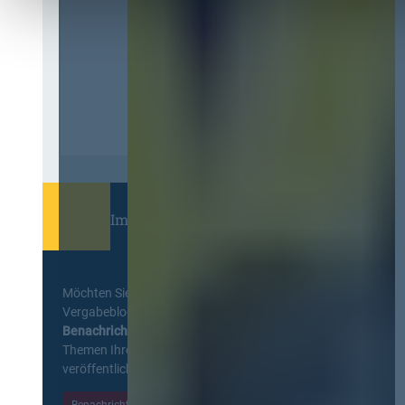
Immer informiert bleiben!
Möchten Sie keine Neuigkeiten aus dem
Vergabeblog verpassen? Per
E-Mail
Benachrichtigung
erhalten sie eine Nachricht zu
Themen Ihrer Wahl, sobald neue Beiträge
veröffentlicht werden.
Benachrichtigungen aktivieren