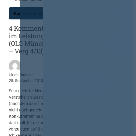
4 Kommentare zu „Bieter darf Fehler
im Leistungsverzeichnis ausnutzen!
(OLG München, Beschluss v. 04.04.2013
– Verg 4/13)“
Ulrich Brendel
25. September 2013
Sehr geehrter Herr Werner!
Verstehe ich Sie richtig, dass derAG nach der Submission
(nachdem damit alle Bieter Kenntnis vom submittierten (noch
nicht nachgerechneten, geprüften) Gesamtergebnis aller
Konkurrenten haben – hier VOB) die Bieter auffordern
darf/soll, für die betreffenden Positionen neue Einheitspreise
vorzulegen auf Basis der neuen Mengenvordersätze?
Ich kenne nur den Fall, dass die Ausschreibung dann ggfs.