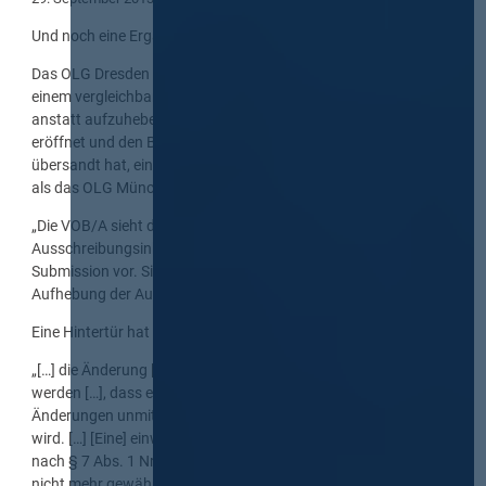
Und noch eine Ergänzung:
Das OLG Dresden hat mit Beschl. v. 23.07.2013, Verg 2/13, in
einem vergleichbaren Fall entschieden, in dem die Vergabestelle
anstatt aufzuheben nach Submission die Angebotsfrist neu
eröffnet und den Bietern ein korrigiertes Leistungsverzeichnis
übersandt hat, eine auf den ersten Blick strengere Auffassung
als das OLG München vertreten:
„Die VOB/A sieht die Möglichkeit einer Änderung des
Ausschreibungsinhalts nicht und schon gar nicht nach
Submission vor. Sie eröffnet in § 17 lediglich den Weg einer
Aufhebung der Ausschreibung.“
Eine Hintertür hat das OLG Dresden offen gelassen:
„[…] die Änderung [darf] jedenfalls nicht in der Weise vollzogen
werden […], dass eine Neubepreisung lediglich der von den
Änderungen unmittelbar betroffenen Positionen ermöglicht
wird. […] [Eine] einwandfreie Preisermittlung, wie sie den Bietern
nach § 7 Abs. 1 Nr. 2 VOB/A zu ermöglichen ist, ist doch dann
nicht mehr gewährleistet, wenn die von der Änderung