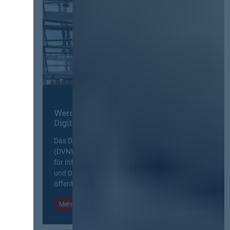
Werden Sie Mitglied im
Digitalen Netzwerk
Das Deutsche Vergabenetzwerk
(DVNW) ist eine exklusive Plattform
für Information, Wissensaustausch
und Diskurs zwischen allen am
öffentlichen Markt beteiligten Kräften.
Mehr Informationen
Einloggen