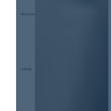
München
Leipzig