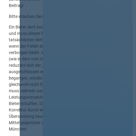
Beitrag!
Bitte erlauben Sie mir einen kleine Ergänzung:
Ein Bieter darf zwar Fehler im Leistungsverzeichnis ausnutzen
und muss diesen Fehler nicht der Vergabestelle anzeigen. Einen
tatsächlichen Wettbewerbsvorteil hat der Bieter aber nur dann,
wenn der Fehler der Vergabestelle und allen anderen Bietern
verborgen bleibt. Wenn die Vergabestelle den Fehler ihrerseits
(wie in dem vom OLG München entschiedenen Fall) erkennt,
reduziert sich der „Vorteil“ für den Bieter darauf, dass er nicht
ausgeschlossen werden darf (nicht er hat einen Fehler
begangen, sondern die Vergabestelle!). Den Zuschlag kann er
gleichwohl nicht für sich beanspruchen. Die Vergabestelle
muss vielmehr nachbessern und mit einem korrigierten
Leistungsverzeichnis gleiche Wettbewerbsbedingungen für alle
Bieter schaffen. Das gilt auch nach erfolgter Submission. Die
Korrektur durch Wiedereröffnung der Angebotsfrist und
Übersendung neuer Vergabeunterlagen ist insofern das mildere
Mittel gegenüber der Aufhebung, so ausdrücklich das OLG
München: