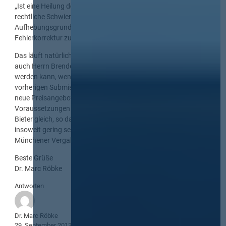
„Ist eine Heilung des Fehlers ohne besondere tatsächliche oder
rechtliche Schwierigkeit möglich, scheidet ein
Aufhebungsgrund regelmäßig aus: es ist das mildere Mittel der
Fehlerkorrektur zu wählen.“
Das läuft natürlich oftmals auf dasselbe hinaus und ich stimme
auch Herrn Brendel zu, dass es als problematisch angesehen
werden kann, wenn die Bieter dadurch und in Kenntnis des
vorherigen Submissionsergebnisses die Möglichkeit haben,
neue Preisangebote abzugeben. Auf der anderen Seite sind die
Voraussetzungen in dem wieder eröffneten Verfahren für alle
Bieter gleich, so dass das Risiko von Ungleichbehandlungen
insoweit gering sein dürfte. So sieht es offenbar auch der
Münchener Vergabesenat.
Beste Grüße
Dr. Marc Röbke
Antworten
Dr. Marc Röbke
29. September 2013