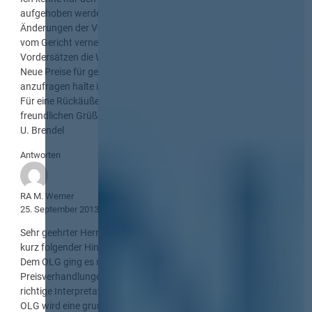
aufgehoben werden kann, wenn es sich um grundlegende
Änderungen der Vergabeunterlagen handelt (hier wohl später
vom Gericht verneint) oder aber der AG mit den fehlrhaften
Vordersätzen die Wertung durchführen muss.
Neue Preise für geänderte Vordersätze bei allen Bietern
anzufragen halte ich für unzulässige Preisverhandlungen.
Für eine Rückäußerung wäre ich dankbar und verbleibe mit
freundlichen Grüßen
U. Brendel
Antworten
RA M. Werner
25. September 2013
Sehr geehrter Herr Brendel,
kurz folgender Hinweis:
Dem OLG ging es nicht darum, hier unzulässigen
Preisverhandlungen Tür und Tor zu öffnen,sondern um die
richtige Interpretation des § 17 EG Abs. 1 Nr. 2 VOB/A. Nach
OLG wird eine grundlegende Änderung dann angenommen,