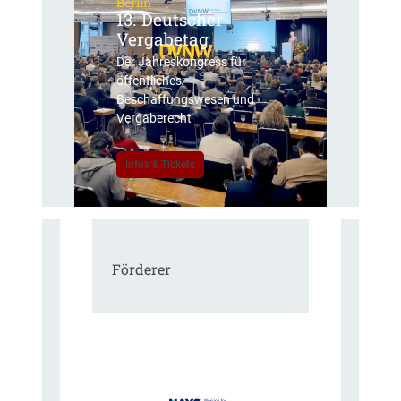
Berlin
13. Deutscher
Vergabetag
Der Jahreskongress für
öffentliches
Beschaffungswesen und
Vergaberecht
Infos & Tickets
Förderer