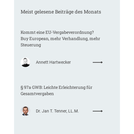
Meist gelesene Beiträge des Monats
Kommt eine EU-Vergabeverordnung?
Buy European, mehr Verhandlung, mehr
Steuerung
:
Annett Hartwecker
K
o
m
§ 97a GWB: Leichte Erleichterung für
m
Gesamtvergaben
t
e
i
:
Dr. Jan T. Tenner, LL.M.
n
§
e
9
E
7
U