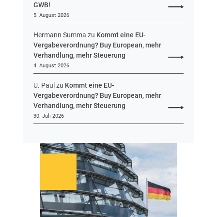
n
GWB!
H
5. August 2026
e
s
Hermann Summa
zu
Kommt eine EU-
s
Vergabeverordnung? Buy European, mehr
e
Verhandlung, mehr Steuerung
n
4. August 2026
U. Paul
zu
Kommt eine EU-
Vergabeverordnung? Buy European, mehr
Verhandlung, mehr Steuerung
30. Juli 2026