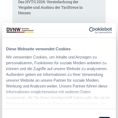
Das HVTG 2026: Vereinfachung der
a
-
Vergabe und Ausbau der Tariftreue in
G
V
Hessen
W
e
B
r
:
g
:
Dr. Peter Braun
L
a
D
e
b
a
i
e
s
c
v
Diese Webseite verwendet Cookies
H
h
e
V
Wir verwenden Cookies, um Inhalte und Anzeigen zu
t
r
T
e
personalisieren, Funktionen für soziale Medien anbieten zu
o
G
E
können und die Zugriffe auf unsere Website zu analysieren.
r
2
r
Außerdem geben wir Informationen zu Ihrer Verwendung
d
0
l
unserer Website an unsere Partner für soziale Medien,
n
2
e
Werbung und Analysen weiter. Unsere Partner führen diese
u
6
i
n
Informationen möglicherweise mit weiteren Daten
:
c
g
zusammen, die Sie ihnen bereitgestellt haben oder die sie im
V
h
?
Rahmen Ihrer Nutzung der Dienste gesammelt haben. Sie
e
t
B
geben Einwilligung zu unseren Cookies, wenn Sie unsere
r
e
u
Webseite weiterhin nutzen.
Einwilligungsauswahl
e
r