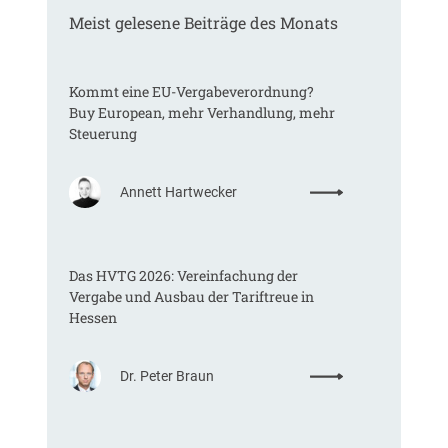
Meist gelesene Beiträge des Monats
Kommt eine EU-Vergabeverordnung?
Buy European, mehr Verhandlung, mehr
Steuerung
:
Annett Hartwecker
K
o
m
Das HVTG 2026: Vereinfachung der
m
Vergabe und Ausbau der Tariftreue in
t
Hessen
e
i
n
:
Dr. Peter Braun
e
D
E
a
U
s
-