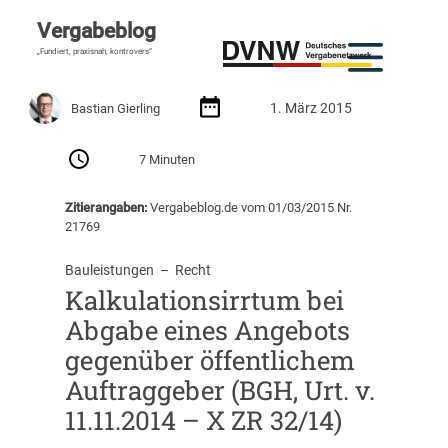
Vergabeblog
„Fundiert, praxisnah, kontrovers“
1. März 2015
Bastian Gierling
7 Minuten
Zitierangaben:
Vergabeblog.de vom 01/03/2015 Nr.
21769
Bauleistungen
  –  
Recht
Kalkulationsirrtum bei
Abgabe eines Angebots
gegenüber öffentlichem
Auftraggeber (BGH, Urt. v.
11.11.2014 – X ZR 32/14)