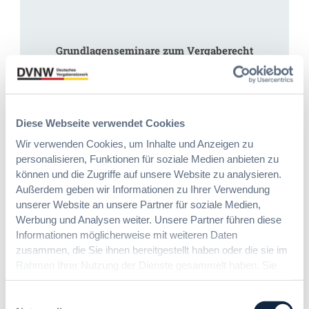
Grundlagenseminare zum Vergaberecht
Startklar für die Vergabepraxis – mit
fundiertem Basiswissen.
Diese Webseite verwendet Cookies
Passende Seminare finden
Wir verwenden Cookies, um Inhalte und Anzeigen zu
personalisieren, Funktionen für soziale Medien anbieten zu
können und die Zugriffe auf unsere Website zu analysieren.
Außerdem geben wir Informationen zu Ihrer Verwendung
Schreibe einen Kommentar
unserer Website an unsere Partner für soziale Medien,
Deine E-Mail-Adresse wird nicht veröffentlicht.
Erforderliche
Werbung und Analysen weiter. Unsere Partner führen diese
Felder sind mit
*
markiert
Informationen möglicherweise mit weiteren Daten
zusammen, die Sie ihnen bereitgestellt haben oder die sie im
Kommentar
*
Rahmen Ihrer Nutzung der Dienste gesammelt haben. Sie
geben Einwilligung zu unseren Cookies, wenn Sie unsere
Webseite weiterhin nutzen.
Einwilligungsauswahl