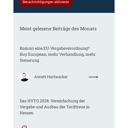
Benachrichtigungen aktivieren
Meist gelesene Beiträge des Monats
Kommt eine EU-Vergabeverordnung?
Buy European, mehr Verhandlung, mehr
Steuerung
:
Annett Hartwecker
K
o
m
Das HVTG 2026: Vereinfachung der
m
Vergabe und Ausbau der Tariftreue in
t
Hessen
e
i
n