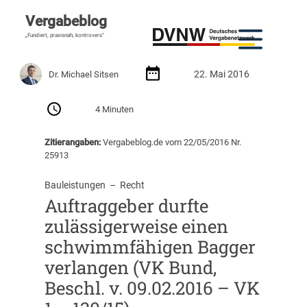
Vergabeblog
„Fundiert, praxisnah, kontrovers“
22. Mai 2016
Dr. Michael Sitsen
4 Minuten
Zitierangaben:
Vergabeblog.de vom 22/05/2016 Nr.
25913
Bauleistungen
  –  
Recht
Auftraggeber durfte
zulässigerweise einen
schwimmfähigen Bagger
verlangen (VK Bund,
Beschl. v. 09.02.2016 – VK