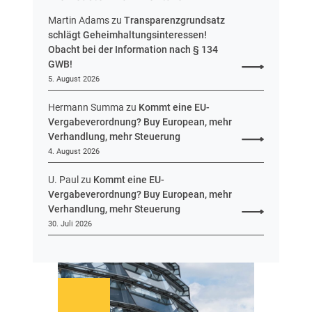
e
n
n
Martin Adams
zu
Transparenzgrundsatz
e
schlägt Geheimhaltungsinteressen!
n
Obacht bei der Information nach § 134
t
GWB!
w
5. August 2026
u
r
Hermann Summa
zu
Kommt eine EU-
f
Vergabeverordnung? Buy European, mehr
v
Verhandlung, mehr Steuerung
o
4. August 2026
r
U. Paul
zu
Kommt eine EU-
Vergabeverordnung? Buy European, mehr
Verhandlung, mehr Steuerung
30. Juli 2026