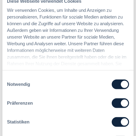
Diese Webseite verwendet Cookies
Wir verwenden Cookies, um Inhalte und Anzeigen zu
personalisieren, Funktionen für soziale Medien anbieten zu
können und die Zugriffe auf unsere Website zu analysieren.
07. Oktober 2026 in Berlin
EVB-IT Thementag
Außerdem geben wir Informationen zu Ihrer Verwendung
unserer Website an unsere Partner für soziale Medien,
Der Thementag für die
Werbung und Analysen weiter. Unsere Partner führen diese
ergänzenden
Informationen möglicherweise mit weiteren Daten
Vertragsbedingungen von IT-
Beschaffung in der
zusammen, die Sie ihnen bereitgestellt haben oder die sie im
öffentlichen Verwaltung
Rahmen Ihrer Nutzung der Dienste gesammelt haben. Sie
geben Einwilligung zu unseren Cookies, wenn Sie unsere
Webseite weiterhin nutzen.
Einwilligungsauswahl
Zur Tagung
Notwendig
Präferenzen
Förderer
Statistiken