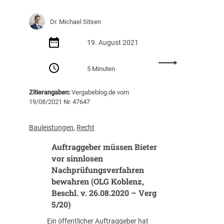
n
k
Dr. Michael Sitsen
a
u
19. August 2021
f
–
:
5 Minuten
W
V
a
e
s
Zitierangaben:
Vergabeblog.de vom
r
j
19/08/2021 Nr. 47647
l
e
e
t
t
Bauleistungen
, 
Recht
z
z
t
Auftraggeber müssen Bieter
u
z
n
vor sinnlosen
u
g
Nachprüfungsverfahren
b
d
bewahren (OLG Koblenz,
e
e
Beschl. v. 26.08.2020 – Verg
a
s
5/20)
c
G
h
e
Ein öffentlicher Auftraggeber hat