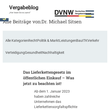
Vergabeblog
„Hier lesen Sie es zuerst“
Alle Beiträge von:
Dr. Michael Sitsen
Alle Kategorien
Recht
Politik & Markt
Leistungen
Bau
ITK
Verkehr
Verteidigung
Gesundheit
Nachhaltigkeit
Das Lieferkettengesetz im
öffentlichen Einkauf – Was
jetzt zu beachten ist!
Ab dem 1. Januar 2023
haben zahlreiche
Unternehmen das
Lieferkettensorgfaltspflichte