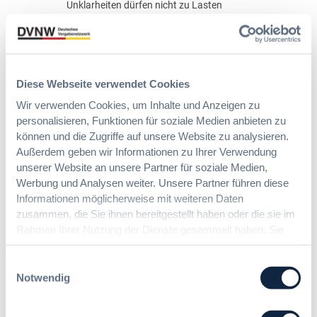
e
Unklarheiten dürfen nicht zu Lasten
2
u
t
der Bieter gehen. Vielmehr gehen
/
r
z
diese stets zu Lasten des
1
c
k
Auftraggebers. Dies hat die
9
h
o
Vergabekammer Südbayern
)
d
n
entschieden.
Diese Webseite verwendet Cookies
i
z
e
Wir verwenden Cookies, um Inhalte und Anzeigen zu
e
Dr. Michael Sitsen
N
personalisieren, Funktionen für soziale Medien anbieten zu
s
a
können und die Zugriffe auf unsere Website zu analysieren.
s
8. Februar 2018
c
i
Außerdem geben wir Informationen zu Ihrer Verwendung
h
o
unserer Website an unsere Partner für soziale Medien,
:
p
n
3 Minuten
Werbung und Analysen weiter. Unsere Partner führen diese
U
r
e
Informationen möglicherweise mit weiteren Daten
n
ü
n
zusammen, die Sie ihnen bereitgestellt haben oder die sie im
Zitierangaben:
Vergabeblog.de vom
k
f
u
08/02/2018 Nr. 35550
Rahmen Ihrer Nutzung der Dienste gesammelt haben. Sie
l
u
n
geben Einwilligung zu unseren Cookies, wenn Sie unsere
a
n
t
Webseite weiterhin nutzen.
r
Einwilligungsauswahl
Bauleistungen
, 
Recht
g
e
h
Notwendig
s
r
Keine Addition der
e
i
f
i
Auftragswerte bei
n
ä