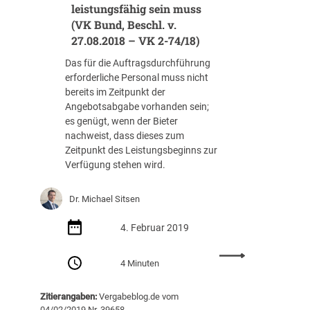
–
h
leistungsfähig sein muss
o
h
V
a
(VK Bund, Beschl. v.
b
e
K
f
l
27.08.2018 – VK 2-74/18)
n
6
t
e
m
/
Das für die Auftragsdurchführung
l
n
ä
2
erforderliche Personal muss nicht
i
z
r
1
bereits im Zeitpunkt der
c
,
k
-
Angebotsabgabe vorhanden sein;
h
B
t
L
es genügt, wenn der Bieter
u
e
e
)
nachweist, dass dieses zum
n
s
n
Zeitpunkt des Leistungsbeginns zur
s
c
(
Verfügung stehen wird.
i
h
O
n
l
V
n
.
Dr. Michael Sitsen
G
i
v
M
g
.
4. Februar 2019
ü
e
2
n
n
:
6
s
4 Minuten
Z
V
.
t
u
K
0
e
s
Zitierangaben:
Vergabeblog.de vom
B
8
r
04/02/2019 Nr. 39658