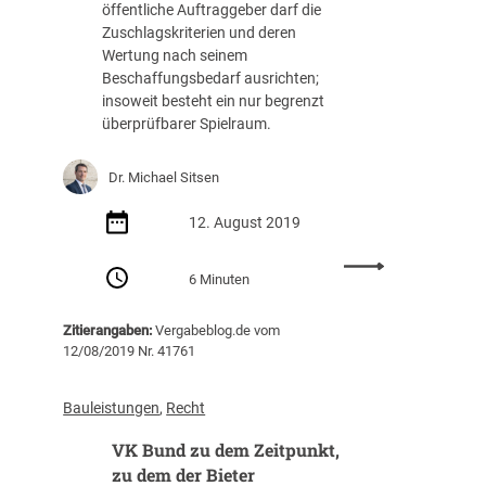
d
öffentliche Auftraggeber darf die
d
e
i
Zuschlagskriterien und deren
,
r
e
Wertung nach seinem
B
f
V
Beschaffungsbedarf ausrichten;
e
a
e
insoweit besteht ein nur begrenzt
s
h
r
überprüfbarer Spielraum.
c
r
a
h
e
n
l
Dr. Michael Sitsen
n
s
.
b
t
v
12. August 2019
e
a
.
w
l
1
:
a
t
6 Minuten
9
V
h
u
.
o
r
n
Zitierangaben:
Vergabeblog.de vom
0
n
e
g
12/08/2019 Nr. 41761
5
w
n
v
.
i
(
o
2
r
Bauleistungen
, 
Recht
O
n
0
t
L
W
VK Bund zu dem Zeitpunkt,
2
s
G
o
1
c
zu dem der Bieter
K
c