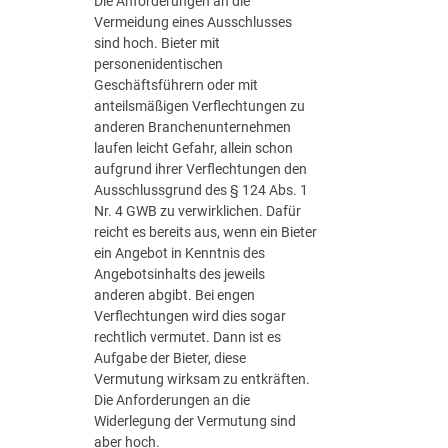
Die Anforderungen an die
e
Vermeidung eines Ausschlusses
s
sind hoch. Bieter mit
e
personenidentischen
t
Geschäftsführern oder mit
z
anteilsmäßigen Verflechtungen zu
i
anderen Branchenunternehmen
m
laufen leicht Gefahr, allein schon
ö
aufgrund ihrer Verflechtungen den
f
Ausschlussgrund des § 124 Abs. 1
f
Nr. 4 GWB zu verwirklichen. Dafür
e
reicht es bereits aus, wenn ein Bieter
n
ein Angebot in Kenntnis des
t
Angebotsinhalts des jeweils
l
anderen abgibt. Bei engen
i
Verflechtungen wird dies sogar
c
rechtlich vermutet. Dann ist es
h
Aufgabe der Bieter, diese
e
Vermutung wirksam zu entkräften.
n
Die Anforderungen an die
E
Widerlegung der Vermutung sind
i
aber hoch.