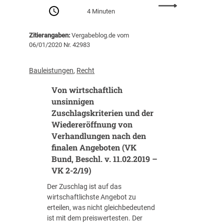
s
:
n
4 Minuten
i
V
t
n
e
e
n
Zitierangaben:
Vergabeblog.de vom
r
r
06/01/2020 Nr. 42983
l
g
n
o
a
e
s
b
Bauleistungen
, 
Recht
h
e
e
m
n
Von wirtschaftlich
g
e
N
r
unsinnigen
n
a
u
Zuschlagskriterien und der
(
c
n
Wiedereröffnung von
V
h
d
Verhandlungen nach den
K
p
s
finalen Angeboten (VK
R
r
ä
h
Bund, Beschl. v. 11.02.2019 –
ü
t
e
VK 2-2/19)
f
z
i
u
e
Der Zuschlag ist auf das
n
n
f
wirtschaftlichste Angebot zu
l
g
ü
erteilen, was nicht gleichbedeutend
a
s
r
ist mit dem preiswertesten. Der
n
v