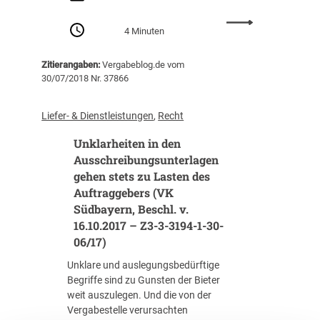
d
c
7
d
:
h
4
4 Minuten
e
D
l
/
r
i
.
1
e
Zitierangaben:
Vergabeblog.de vom
e
v
8
n
30/07/2018 Nr. 37866
V
.
)
Ü
e
1
b
r
1
Liefer- & Dienstleistungen
, 
Recht
e
g
.
r
Unklarheiten in den
a
0
p
b
Ausschreibungsunterlagen
2
r
e
gehen stets zu Lasten des
.
ü
v
2
Auftraggebers (VK
f
o
0
Südbayern, Beschl. v.
b
n
1
16.10.2017 – Z3-3-3194-1-30-
a
S
9
06/17)
r
t
–
k
r
Unklare und auslegungsbedürftige
V
e
o
Begriffe sind zu Gunsten der Bieter
K
i
m
weit auszulegen. Und die von der
2
t
n
Vergabestelle verursachten
-
d