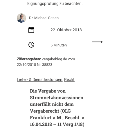
a
o
h
Eignungsprüfung zu beachten.
n
r
i
d
R
g
Dr. Michael Sitsen
l
A
s
u
D
e
22. Oktober 2018
n
r
i
g
.
n
:
e
5 Minuten
M
m
A
n
i
u
n
n
c
s
Zitierangaben:
Vergabeblog.de vom
f
a
h
s
22/10/2018 Nr. 38823
o
c
a
(
r
h
e
V
d
Liefer- & Dienstleistungen
, 
Recht
d
l
K
e
e
S
B
Die Vergabe von
r
n
i
u
u
Stromnetzkonzessionen
f
t
n
n
unterfällt nicht dem
i
s
d
g
Vergaberecht (OLG
n
e
,
e
Frankfurt a.M., Beschl. v.
a
n
B
n
16.04.2018 – 11 Verg 1/18)
l
e
a