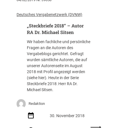
c
u
.
,
h
n
2
B
l
d
0
Deutsches Vergabenetzwerk (DVNW)
e
a
z
2
s
g
„Steckbriefe 2018“ – Autor
u
0
c
s
d
RA Dr. Michael Sitsen
–
h
k
e
V
l
Wir haben fachliche und persönliche
r
m
e
.
Fragen an die Autoren des
i
Z
r
v
Vergabeblogs gerichtet. Gefragt
t
e
g
.
wurden sämtliche Autoren, die auf
e
i
5
0
unserer Autorenseite im August
r
t
/
7
2018 mit Profil angezeigt werden
i
p
2
.
(siehe hier). Heute in der Serie
e
u
0
1
Steckbriefe 2018: Herr RA Dr.
n
n
)
0
Michael Sitsen.
u
k
.
n
t
2
d
,
Redaktion
0
d
z
1
e
u
30. November 2018
9
r
d
-
W
:
e