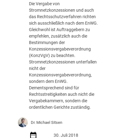
e
s
n
Die Vergabe von
n
c
d
Stromnetzkonzessionen und auch
A
h
i
das Rechtsschutzverfahren richten
n
l
e
sich ausschließlich nach dem EnWG.
g
.
E
Gleichwohl ist Auftraggebern zu
e
v
i
empfehlen, zusätzlich auch die
b
.
g
Bestimmungen der
o
2
n
Konzessionsvergabeverordnung
t
7
u
(KonzVgV) zu beachten.
e
.
n
Stromnetzkonzessionen unterfallen
n
0
g
nicht der
(
8
s
Konzessionsvergabeverordnung,
V
.
p
sondern dem EnWG.
K
2
r
Dementsprechend sind für
B
0
ü
Rechtsstreitigkeiten auch nicht die
u
1
f
Vergabekammern, sondern die
n
8
u
ordentlichen Gerichte zuständig.
d
–
n
,
V
g
Dr. Michael Sitsen
B
K
u
e
2
n
30. Juli 2018
s
-