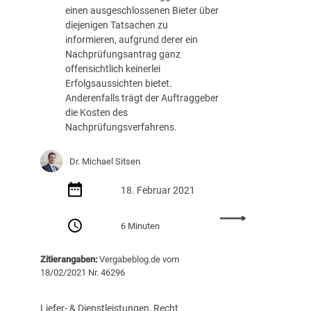
t
h
einen ausgeschlossenen Bieter über
e
e
diejenigen Tatsachen zu
n
i
informieren, aufgrund derer ein
i
m
Nachprüfungsantrag ganz
s
w
offensichtlich keinerlei
t
e
Erfolgsaussichten bietet.
!
t
Anderenfalls trägt der Auftraggeber
t
die Kosten des
b
Nachprüfungsverfahrens.
e
w
Dr. Michael Sitsen
e
r
18. Februar 2021
b
s
:
6 Minuten
b
A
e
u
i
Zitierangaben:
Vergabeblog.de vom
f
m
18/02/2021 Nr. 46296
t
i
r
t
a
Liefer- & Dienstleistungen
, 
Recht