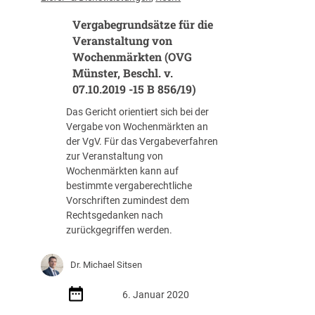
e
g
i
Vergabegrundsätze für die
g
n
e
Veranstaltung von
a
b
Wochenmärkten (OVG
n
e
Münster, Beschl. v.
d
r
07.10.2019 -15 B 856/19)
e
m
r
Das Gericht orientiert sich bei der
ü
v
Vergabe von Wochenmärkten an
s
e
der VgV. Für das Vergabeverfahren
s
r
zur Veranstaltung von
e
f
Wochenmärkten kann auf
n
l
bestimmte vergaberechtliche
B
o
Vorschriften zumindest dem
i
c
Rechtsgedanken nach
e
h
zurückgegriffen werden.
t
t
e
e
r
Dr. Michael Sitsen
n
v
e
o
6. Januar 2020
n
r
U