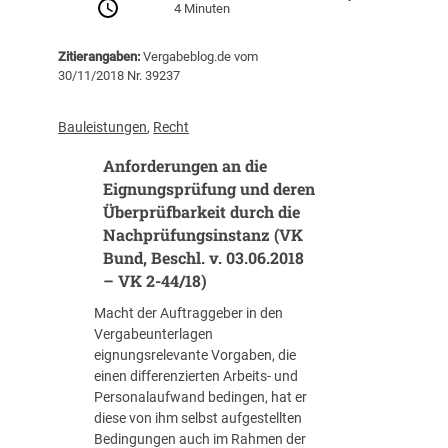
1
4 Minuten
i
„
m
5
e
S
d
B
d
Zitierangaben:
Vergabeblog.de vom
t
e
8
30/11/2018 Nr. 39237
e
e
r
5
r
c
B
6
e
k
i
Bauleistungen
, 
Recht
/
r
b
e
1
ö
Anforderungen an die
r
t
9
f
i
Eignungsprüfung und deren
e
)
f
e
r
Überprüfbarkeit durch die
n
f
l
Nachprüfungsinstanz (VK
u
e
e
Bund, Beschl. v. 03.06.2018
n
2
i
– VK 2-44/18)
g
0
s
v
1
t
Macht der Auftraggeber in den
o
8
u
Vergabeunterlagen
n
“
n
eignungsrelevante Vorgaben, die
V
–
g
einen differenzierten Arbeits- und
e
A
s
Personalaufwand bedingen, hat er
r
u
f
diese von ihm selbst aufgestellten
h
t
ä
Bedingungen auch im Rahmen der