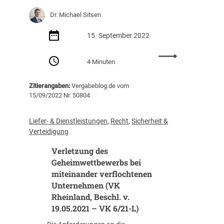
Dr. Michael Sitsen
15. September 2022
:
4 Minuten
D
a
Zitierangaben:
Vergabeblog.de vom
s
15/09/2022 Nr. 50804
L
i
e
Liefer- & Dienstleistungen
, 
Recht
, 
Sicherheit &
f
Verteidigung
e
Verletzung des
r
k
Geheimwettbewerbs bei
e
miteinander verflochtenen
t
Unternehmen (VK
t
Rheinland, Beschl. v.
e
19.05.2021 – VK 6/21-L)
n
g