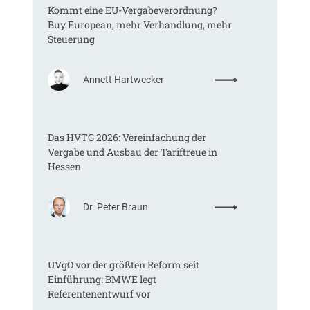
4
Kommt eine EU-Vergabeverordnung?
(
-
Buy European, mehr Verhandlung, mehr
V
1
Steuerung
K
-
B
3
u
:
Annett Hartwecker
0
n
K
-
d
o
0
,
m
6
B
Das HVTG 2026: Vereinfachung der
m
/
e
Vergabe und Ausbau der Tariftreue in
t
1
s
Hessen
e
7
c
i
)
h
n
l
:
Dr. Peter Braun
e
.
D
E
v
a
U
.
s
-
0
UVgO vor der größten Reform seit
H
V
1
Einführung: BMWE legt
V
e
.
Referentenentwurf vor
T
r
0
G