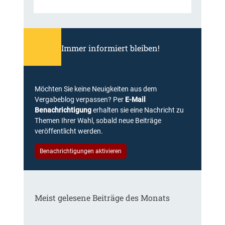
d
v
e
.
n
1
B
6
e
Immer informiert bleiben!
.
r
1
a
0
t
.
u
Möchten Sie keine Neuigkeiten aus dem
2
n
Vergabeblog verpassen? Per
E-Mail
0
g
Benachrichtigung
erhalten sie eine Nachricht zu
1
s
Themen Ihrer Wahl, sobald neue Beiträge
7
l
veröffentlicht werden.
–
e
Z
i
Benachrichtigungen aktivieren
3
s
-
t
3
u
-
n
Meist gelesene Beiträge des Monats
3
g
1
e
9
n