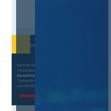
Immer informiert bleiben!
Möchten Sie keine Neuigkeiten aus dem
Vergabeblog verpassen? Per
E-Mail
Benachrichtigung
erhalten sie eine Nachricht zu
Themen Ihrer Wahl, sobald neue Beiträge
veröffentlicht werden.
Benachrichtigungen aktivieren