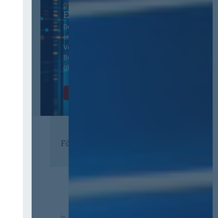
07. Oktober 2026 in Berlin
EVB-IT Thementag
Der Thementag für die
ergänzenden
Vertragsbedingungen von IT-
Beschaffung in der
öffentlichen Verwaltung
Zur Tagung
Förderer