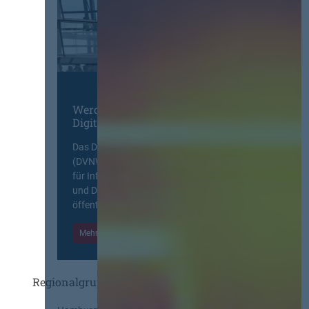
Werden Sie Mitglied im
Digitalen Netzwerk
Das Deutsche Vergabenetzwerk
(DVNW) ist eine exklusive Plattform
für Information, Wissensaustausch
und Diskurs zwischen allen am
öffentlichen Markt beteiligten Kräften.
Mehr Informationen
Einloggen
Regionalgruppen