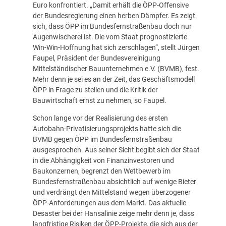
Euro konfrontiert. „Damit erhält die ÖPP-Offensive
der Bundesregierung einen herben Dämpfer. Es zeigt
sich, dass ÖPP im Bundesfernstraßenbau doch nur
Augenwischerei ist. Die vom Staat prognostizierte
Win-Win-Hoffnung hat sich zerschlagen“, stellt Jürgen
Faupel, Präsident der Bundesvereinigung
Mittelständischer Bauunternehmen e.V. (BVMB), fest.
Mehr denn je sei es an der Zeit, das Geschäftsmodell
ÖPP in Frage zu stellen und die Kritik der
Bauwirtschaft ernst zu nehmen, so Faupel.
Schon lange vor der Realisierung des ersten
Autobahn-Privatisierungsprojekts hatte sich die
BVMB gegen ÖPP im Bundesfernstraßenbau
ausgesprochen. Aus seiner Sicht begibt sich der Staat
in die Abhängigkeit von Finanzinvestoren und
Baukonzernen, begrenzt den Wettbewerb im
Bundesfernstraßenbau absichtlich auf wenige Bieter
und verdrängt den Mittelstand wegen überzogener
ÖPP-Anforderungen aus dem Markt. Das aktuelle
Desaster bei der Hansalinie zeige mehr denn je, dass
langfristige Risiken der ÖPP-Projekte, die sich aus der