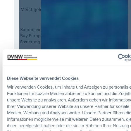
Meist gelesene Beiträge des Monats
Kommt eine EU-Vergabeverordnung?
Buy European, mehr Verhandlung, mehr
Steuerung
:
Annett Hartwecker
K
o
m
Diese Webseite verwendet Cookies
§ 97a GWB: Leichte Erleichterung für
m
Wir verwenden Cookies, um Inhalte und Anzeigen zu personalisie
Gesamtvergaben
t
Funktionen für soziale Medien anbieten zu können und die Zugriff
e
unsere Website zu analysieren. Außerdem geben wir Information
i
:
Ihrer Verwendung unserer Website an unsere Partner für soziale
Dr. Jan T. Tenner, LL.M.
n
§
Medien, Werbung und Analysen weiter. Unsere Partner führen di
e
9
Informationen möglicherweise mit weiteren Daten zusammen, die
E
7
ihnen bereitgestellt haben oder die sie im Rahmen Ihrer Nutzung 
U
Das HVTG 2026: Vereinfachung der
a