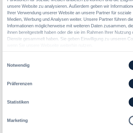
o
unsere Website zu analysieren. Außerdem geben wir Information
m
Ihrer Verwendung unserer Website an unsere Partner für soziale
Das HVTG 2026: Vereinfachung der
m
Medien, Werbung und Analysen weiter. Unsere Partner führen di
Vergabe und Ausbau der Tariftreue in
t
Informationen möglicherweise mit weiteren Daten zusammen, die
Hessen
e
ihnen bereitgestellt haben oder die sie im Rahmen Ihrer Nutzung 
i
Dienste gesammelt haben. Sie geben Einwilligung zu unseren Co
n
wenn Sie unsere Webseite weiterhin nutzen.
:
Dr. Peter Braun
e
D
E
Einwilligungsauswahl
a
U
Notwendig
s
-
§ 97a GWB: Leichte Erleichterung für
H
V
Gesamtvergaben
V
e
Präferenzen
T
r
G
g
:
Dr. Jan T. Tenner, LL.M.
2
a
§
Statistiken
0
b
9
2
e
7
6
v
a
Marketing
:
e
G
V
r
W