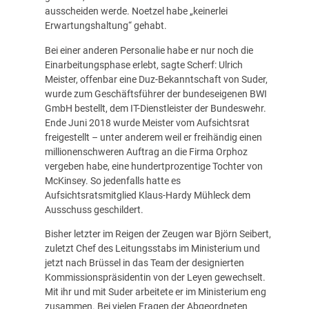
ausscheiden werde. Noetzel habe „keinerlei
Erwartungshaltung“ gehabt.
Bei einer anderen Personalie habe er nur noch die
Einarbeitungsphase erlebt, sagte Scherf: Ulrich
Meister, offenbar eine Duz-Bekanntschaft von Suder,
wurde zum Geschäftsführer der bundeseigenen BWI
GmbH bestellt, dem IT-Dienstleister der Bundeswehr.
Ende Juni 2018 wurde Meister vom Aufsichtsrat
freigestellt – unter anderem weil er freihändig einen
millionenschweren Auftrag an die Firma Orphoz
vergeben habe, eine hundertprozentige Tochter von
McKinsey. So jedenfalls hatte es
Aufsichtsratsmitglied Klaus-Hardy Mühleck dem
Ausschuss geschildert.
Bisher letzter im Reigen der Zeugen war Björn Seibert,
zuletzt Chef des Leitungsstabs im Ministerium und
jetzt nach Brüssel in das Team der designierten
Kommissionspräsidentin von der Leyen gewechselt.
Mit ihr und mit Suder arbeitete er im Ministerium eng
zusammen. Bei vielen Fragen der Abgeordneten