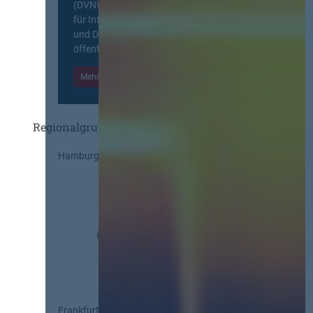
(DVNW) ist eine exklusive Plattform
für Information, Wissensaustausch
und Diskurs zwischen allen am
öffentlichen Markt beteiligten Kräften.
Mehr Informationen
Einloggen
Regionalgruppen
Hamburg
Frankfurt