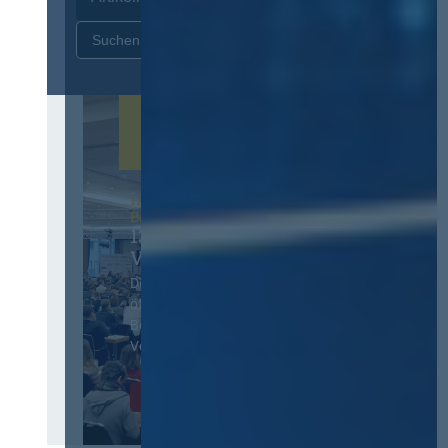
Zurücksetzen
12. & 13. November 2026 in
Berlin
13. Deutscher
Vergabetag
Der Jahreskongress für
öffentliches
Beschaffungswesen und
Vergaberecht
Infos & Tickets