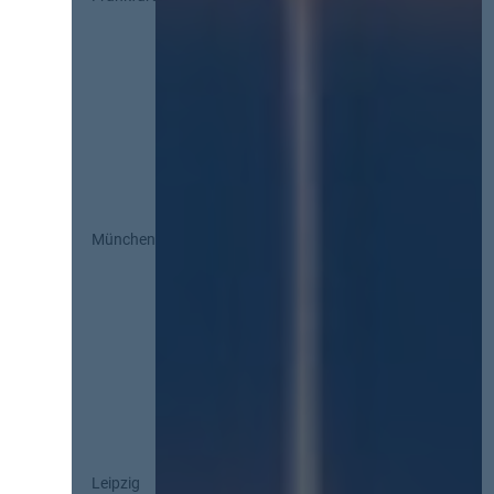
München
Leipzig