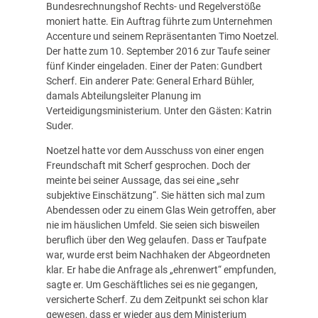
Bundesrechnungshof Rechts- und Regelverstöße
moniert hatte. Ein Auftrag führte zum Unternehmen
Accenture und seinem Repräsentanten Timo Noetzel.
Der hatte zum 10. September 2016 zur Taufe seiner
fünf Kinder eingeladen. Einer der Paten: Gundbert
Scherf. Ein anderer Pate: General Erhard Bühler,
damals Abteilungsleiter Planung im
Verteidigungsministerium. Unter den Gästen: Katrin
Suder.
Noetzel hatte vor dem Ausschuss von einer engen
Freundschaft mit Scherf gesprochen. Doch der
meinte bei seiner Aussage, das sei eine „sehr
subjektive Einschätzung“. Sie hätten sich mal zum
Abendessen oder zu einem Glas Wein getroffen, aber
nie im häuslichen Umfeld. Sie seien sich bisweilen
beruflich über den Weg gelaufen. Dass er Taufpate
war, wurde erst beim Nachhaken der Abgeordneten
klar. Er habe die Anfrage als „ehrenwert“ empfunden,
sagte er. Um Geschäftliches sei es nie gegangen,
versicherte Scherf. Zu dem Zeitpunkt sei schon klar
gewesen, dass er wieder aus dem Ministerium