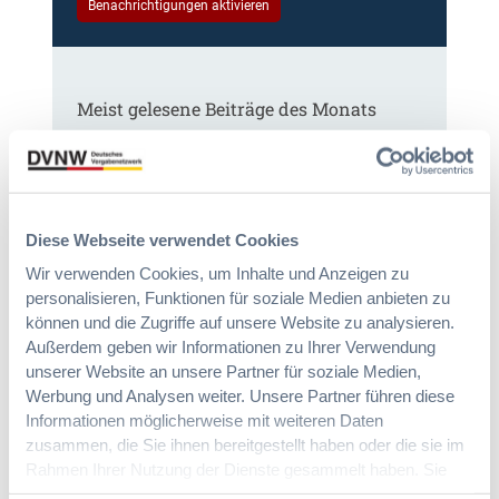
Benachrichtigungen aktivieren
Meist gelesene Beiträge des Monats
Kommt eine EU-Vergabeverordnung?
Buy European, mehr Verhandlung, mehr
Steuerung
Diese Webseite verwendet Cookies
Wir verwenden Cookies, um Inhalte und Anzeigen zu
:
Annett Hartwecker
personalisieren, Funktionen für soziale Medien anbieten zu
K
können und die Zugriffe auf unsere Website zu analysieren.
o
Außerdem geben wir Informationen zu Ihrer Verwendung
m
unserer Website an unsere Partner für soziale Medien,
§ 97a GWB: Leichte Erleichterung für
m
Werbung und Analysen weiter. Unsere Partner führen diese
Gesamtvergaben
t
Informationen möglicherweise mit weiteren Daten
e
zusammen, die Sie ihnen bereitgestellt haben oder die sie im
i
Rahmen Ihrer Nutzung der Dienste gesammelt haben. Sie
:
Dr. Jan T. Tenner, LL.M.
n
geben Einwilligung zu unseren Cookies, wenn Sie unsere