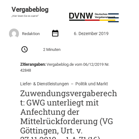
Vergabeblog
„Hier lesen Sie es zuerst“
6. Dezember 2019
Redaktion
2 Minuten
Zitierangaben:
Vergabeblog.de vom 06/12/2019 Nr.
42848
Liefer- & Dienstleistungen
  –  
Politik und Markt
Zuwendungsvergaberech
t: GWG unterliegt mit
Anfechtung der
Mittelrückforderung (VG
Göttingen, Urt. v.