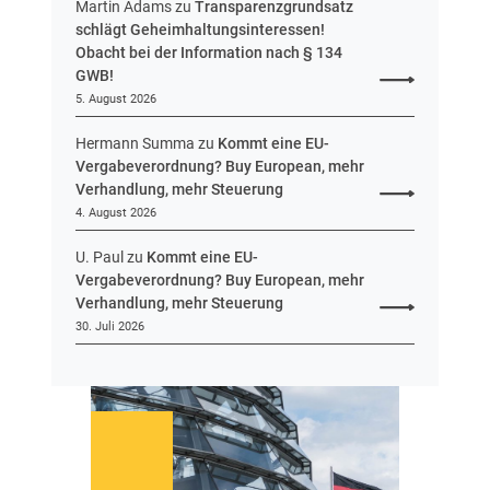
Martin Adams
zu
Transparenzgrundsatz
e
schlägt Geheimhaltungsinteressen!
i
Obacht bei der Information nach § 134
n
GWB!
H
5. August 2026
e
s
Hermann Summa
zu
Kommt eine EU-
s
Vergabeverordnung? Buy European, mehr
e
Verhandlung, mehr Steuerung
n
4. August 2026
U. Paul
zu
Kommt eine EU-
Vergabeverordnung? Buy European, mehr
Verhandlung, mehr Steuerung
30. Juli 2026