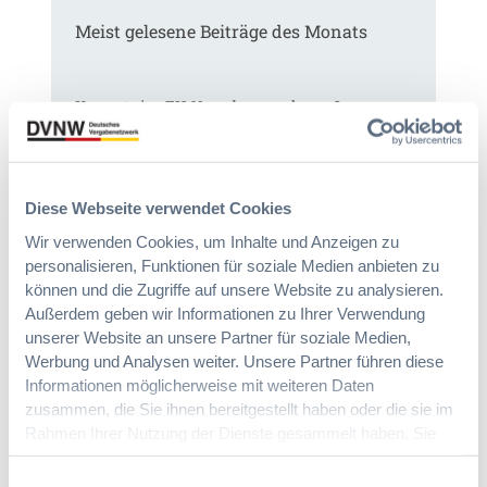
Meist gelesene Beiträge des Monats
Kommt eine EU-Vergabeverordnung?
Buy European, mehr Verhandlung, mehr
Steuerung
Diese Webseite verwendet Cookies
:
Annett Hartwecker
K
Wir verwenden Cookies, um Inhalte und Anzeigen zu
o
personalisieren, Funktionen für soziale Medien anbieten zu
m
können und die Zugriffe auf unsere Website zu analysieren.
Das HVTG 2026: Vereinfachung der
m
Außerdem geben wir Informationen zu Ihrer Verwendung
Vergabe und Ausbau der Tariftreue in
t
unserer Website an unsere Partner für soziale Medien,
Hessen
e
Werbung und Analysen weiter. Unsere Partner führen diese
i
Informationen möglicherweise mit weiteren Daten
n
zusammen, die Sie ihnen bereitgestellt haben oder die sie im
:
Dr. Peter Braun
e
Rahmen Ihrer Nutzung der Dienste gesammelt haben. Sie
D
E
geben Einwilligung zu unseren Cookies, wenn Sie unsere
a
U
Webseite weiterhin nutzen.
Einwilligungsauswahl
s