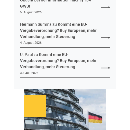
Obacht bei der Information nach § 134
t
GWB!
w
5. August 2026
u
r
Hermann Summa
zu
Kommt eine EU-
f
Vergabeverordnung? Buy European, mehr
v
Verhandlung, mehr Steuerung
o
4. August 2026
r
U. Paul
zu
Kommt eine EU-
Vergabeverordnung? Buy European, mehr
Verhandlung, mehr Steuerung
30. Juli 2026