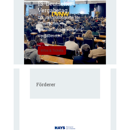
13. Deutscher
Vergabetag
Der Jahreskongress für
öffentliches
Beschaffungswesen und
Vergaberecht
Infos & Tickets
Förderer