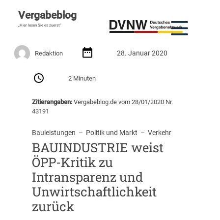
Vergabeblog
„Hier lesen Sie es zuerst“
28. Januar 2020
Redaktion
2 Minuten
Zitierangaben:
Vergabeblog.de vom 28/01/2020 Nr.
43191
Bauleistungen
  –  
Politik und Markt
  –  
Verkehr
BAUINDUSTRIE weist
ÖPP-Kritik zu
Intransparenz und
Unwirtschaftlichkeit
zurück