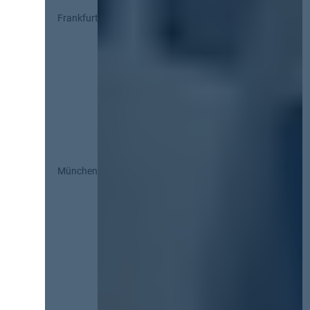
Frankfurt
München