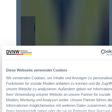
v
e
o
o
r
r
r
e
d
d
i
n
e
n
u
r
f
n
g
a
g
r
c
?
ö
h
B
ß
u
u
t
n
y
e
g
E
n
d
u
R
Diese Webseite verwendet Cookies
Die DVNW Akademie
e
r
e
r
Wir verwenden Cookies, um Inhalte und Anzeigen zu personalisie
o
f
Passgenaue Seminare für
V
p
Funktionen für soziale Medien anbieten zu können und die Zugriff
o
Vergabepraktikerinnen und
e
e
unsere Website zu analysieren. Außerdem geben wir Information
r
Vergabepraktiker.
r
a
Ihrer Verwendung unserer Website an unsere Partner für soziale
m
g
n
Medien, Werbung und Analysen weiter. Unsere Partner führen di
Seminare entdecken
s
a
,
Informationen möglicherweise mit weiteren Daten zusammen, die
e
b
m
ihnen bereitgestellt haben oder die sie im Rahmen Ihrer Nutzung 
i