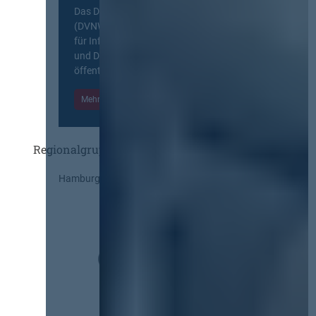
Das Deutsche Vergabenetzwerk
(DVNW) ist eine exklusive Plattform
für Information, Wissensaustausch
und Diskurs zwischen allen am
öffentlichen Markt beteiligten Kräften.
Mehr Informationen
Einloggen
Regionalgruppen
Hamburg