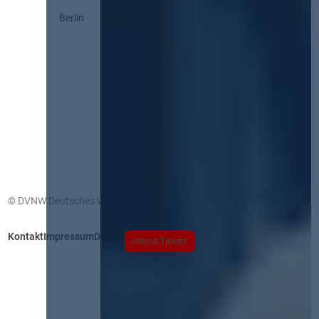
Berlin
© DVNW Deutsches Vergabenetzwerk GmbH
Kontakt
Impressum
Datenschutz
Infos & Tickets