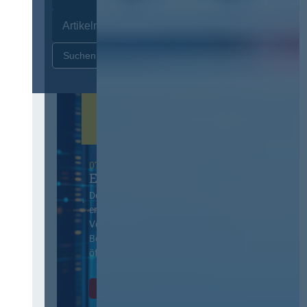
Zurücksetzen
07. Oktober 2026 in Berlin
EVB-IT Thementag
Der Thementag für die
ergänzenden
Vertragsbedingungen von IT-
Beschaffung in der
öffentlichen Verwaltung
Zur Tagung