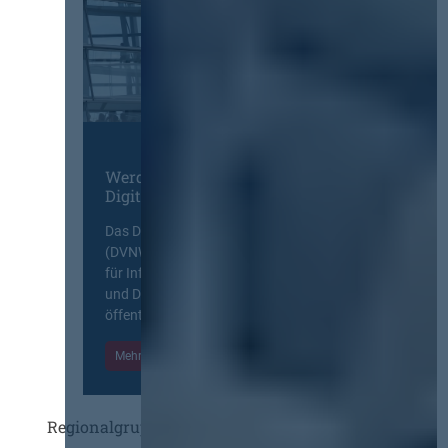
Werden Sie Mitglied im
Digitalen Netzwerk
Das Deutsche Vergabenetzwerk
(DVNW) ist eine exklusive Plattform
für Information, Wissensaustausch
und Diskurs zwischen allen am
öffentlichen Markt beteiligten Kräften.
Mehr Informationen
Einloggen
Regionalgruppen