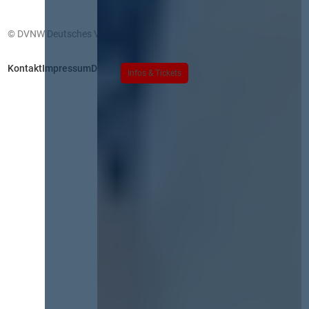
© DVNW Deutsches Vergabenetzwerk GmbH
Kontakt
Impressum
Datenschutz
Infos & Tickets