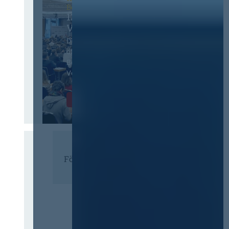
Berlin
13. Deutscher
Vergabetag
Der Jahreskongress für
öffentliches
Beschaffungswesen und
Vergaberecht
Infos & Tickets
Förderer