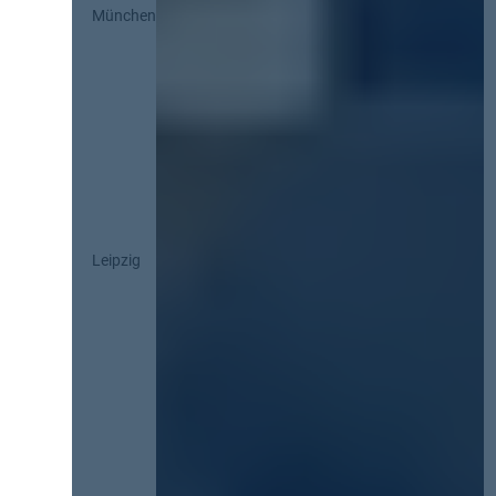
München
Leipzig