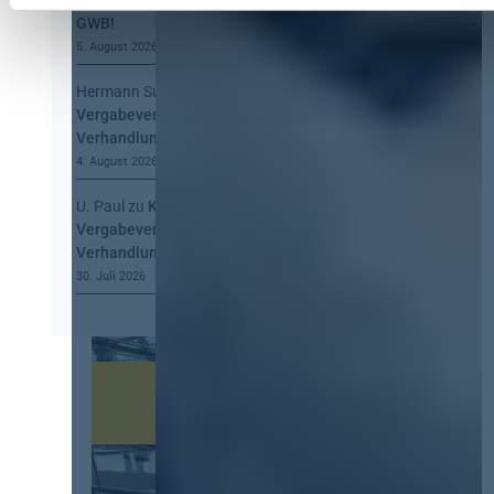
GWB!
5. August 2026
Hermann Summa
zu
Kommt eine EU-
Vergabeverordnung? Buy European, mehr
Verhandlung, mehr Steuerung
4. August 2026
U. Paul
zu
Kommt eine EU-
Vergabeverordnung? Buy European, mehr
Verhandlung, mehr Steuerung
30. Juli 2026