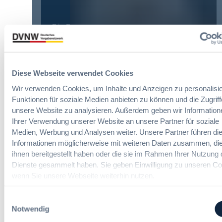
E
n
y
r
g
E
l
Die DVNW Akademie
d
u
e
e
r
i
Passgenaue Seminare für
r
o
c
Vergabepraktikerinnen und
V
p
h
Vergabepraktiker.
e
e
Diese Webseite verwendet Cookies
t
r
a
Seminare entdecken
e
Wir verwenden Cookies, um Inhalte und Anzeigen zu personalisie
g
n
r
a
Funktionen für soziale Medien anbieten zu können und die Zugriff
,
u
b
unsere Website zu analysieren. Außerdem geben wir Information
m
n
e
Ihrer Verwendung unserer Website an unsere Partner für soziale
e
g
u
Der DVNW Stellenmarkt
Medien, Werbung und Analysen weiter. Unsere Partner führen di
h
f
n
Informationen möglicherweise mit weiteren Daten zusammen, die
r
ü
Ingenieur/-in Architektur / Bau
d
V
ihnen bereitgestellt haben oder die sie im Rahmen Ihrer Nutzung 
r
(m/w/d)
A
e
Dienste gesammelt haben. Sie geben Einwilligung zu unseren Co
G
u
r
wenn Sie unsere Webseite weiterhin nutzen.
e
s
h
s
b
a
Einwilligungsauswahl
a
a
Vergabemanager (m/w/d)
n
Notwendig
m
u
d
t