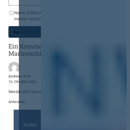
Name, E-Mail-Adresse und Website in diesem Browser für
meinen nächsten Kommentar speichern.
Ein Kommentar zu „Ausmusterung der
Marineschlepper bis 2025“
Andreas Wulf
16. Oktober 2023
Werden die Fahrzeuge dann über die VEBEG veräußert?
Antworten
Suche