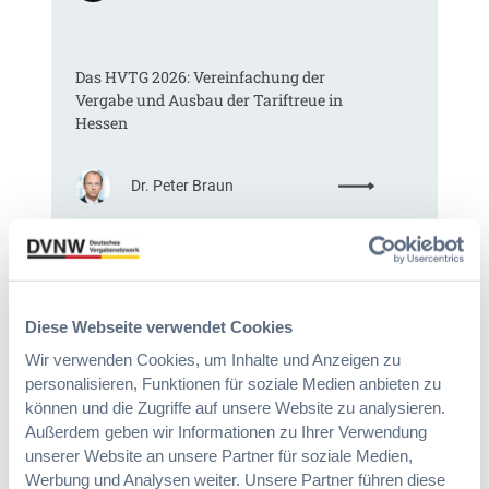
K
o
m
Das HVTG 2026: Vereinfachung der
m
Vergabe und Ausbau der Tariftreue in
t
Hessen
e
i
n
:
Dr. Peter Braun
e
D
E
a
U
s
-
§ 97a GWB: Leichte Erleichterung für
H
V
Gesamtvergaben
V
e
T
Diese Webseite verwendet Cookies
r
G
g
Wir verwenden Cookies, um Inhalte und Anzeigen zu
:
Dr. Jan T. Tenner, LL.M.
2
a
personalisieren, Funktionen für soziale Medien anbieten zu
§
0
b
können und die Zugriffe auf unsere Website zu analysieren.
9
2
e
Außerdem geben wir Informationen zu Ihrer Verwendung
7
6
v
a
unserer Website an unsere Partner für soziale Medien,
:
e
G
Werbung und Analysen weiter. Unsere Partner führen diese
V
r