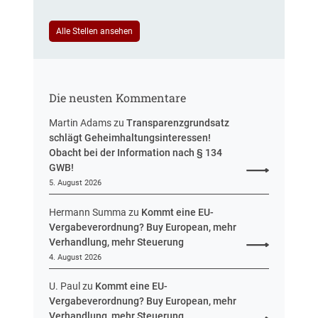
u
e
e
u
i
Alle Stellen ansehen
e
n
r
H
u
e
n
s
g
Die neusten Kommentare
s
e
Martin Adams
zu
Transparenzgrundsatz
n
schlägt Geheimhaltungsinteressen!
Obacht bei der Information nach § 134
GWB!
5. August 2026
Hermann Summa
zu
Kommt eine EU-
Vergabeverordnung? Buy European, mehr
Verhandlung, mehr Steuerung
4. August 2026
U. Paul
zu
Kommt eine EU-
Vergabeverordnung? Buy European, mehr
Verhandlung, mehr Steuerung