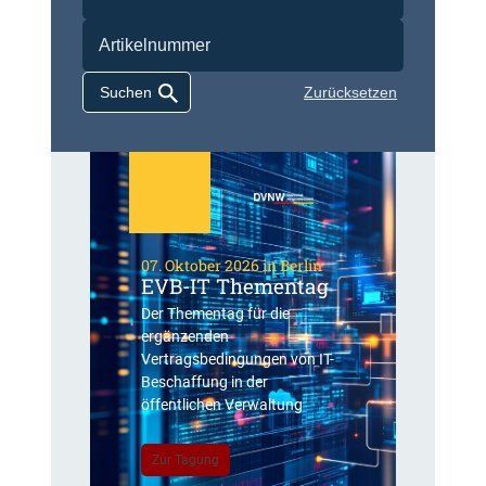
Zurücksetzen
07. Oktober 2026 in Berlin
EVB-IT Thementag
Der Thementag für die
ergänzenden
Vertragsbedingungen von IT-
Beschaffung in der
öffentlichen Verwaltung
Zur Tagung