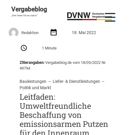
Vergabeblog
„Hier lesen Sie es zuerst“
18. Mai 2022
Redaktion
1 Minute
Zitierangaben:
Vergabeblog.de vom 18/05/2022 Nr.
49794
Bauleistungen
  –  
Liefer- & Dienstleistungen
  –  
Politik und Markt
Leitfaden:
Umweltfreundliche
Beschaffung von
emissionsarmen Putzen
für den Innenraum