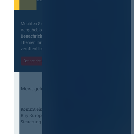
Möchten Sie keine Neuigkeiten aus dem
Vergabeblog verpassen? Per
E-Mail
Benachrichtigung
erhalten sie eine Nachricht zu
Themen Ihrer Wahl, sobald neue Beiträge
veröffentlicht werden.
Benachrichtigungen aktivieren
Meist gelesene Beiträge des Monats
Kommt eine EU-Vergabeverordnung?
Buy European, mehr Verhandlung, mehr
Steuerung