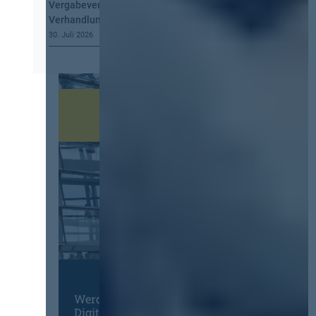
Vergabeverordnung? Buy European, mehr
Verhandlung, mehr Steuerung
30. Juli 2026
Werden Sie Mitglied im
Digitalen Netzwerk