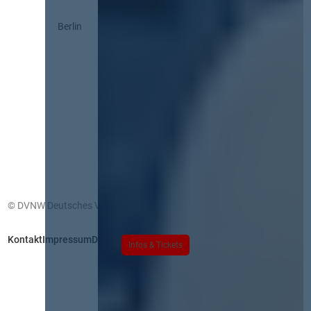
Berlin
© DVNW Deutsches Vergabenetzwerk GmbH
Kontakt
Impressum
Datenschutz
Infos & Tickets