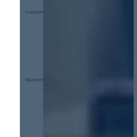
Frankfurt
München