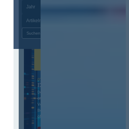
Zurücksetzen
07. Oktober 2026 in Berlin
EVB-IT Thementag
Der Thementag für die
ergänzenden
Vertragsbedingungen von IT-
Beschaffung in der
öffentlichen Verwaltung