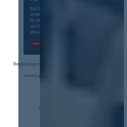
Das Deutsche Vergabenetzwerk
(DVNW) ist eine exklusive Plattform
für Information, Wissensaustausch
und Diskurs zwischen allen am
öffentlichen Markt beteiligten Kräften.
Mehr Informationen
Einloggen
Regionalgruppen
Hamburg