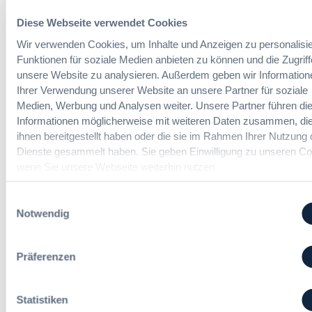
,
u
b
m
Diese Webseite verwendet Cookies
n
e
e
g
u
Der DVNW Stellenmarkt
Wir verwenden Cookies, um Inhalte und Anzeigen zu personalisie
h
f
n
Funktionen für soziale Medien anbieten zu können und die Zugriff
r
ü
Ingenieur/-in Architektur / Bau
d
unsere Website zu analysieren. Außerdem geben wir Information
V
r
(m/w/d)
A
e
Ihrer Verwendung unserer Website an unsere Partner für soziale
G
u
r
Medien, Werbung und Analysen weiter. Unsere Partner führen di
e
s
h
Informationen möglicherweise mit weiteren Daten zusammen, die
s
b
a
ihnen bereitgestellt haben oder die sie im Rahmen Ihrer Nutzung 
a
a
Vergabemanager (m/w/d)
n
Dienste gesammelt haben. Sie geben Einwilligung zu unseren Co
m
u
d
wenn Sie unsere Webseite weiterhin nutzen.
t
d
l
v
e
u
Einwilligungsauswahl
e
r
n
Referent*in Vergabe und
Notwendig
r
T
g
Finanzmanagement
g
a
,
a
r
m
Präferenzen
b
i
e
e
f
h
Fachgebiets­leitung Vergabe
n
t
r
(w/m/d)
Statistiken
r
S